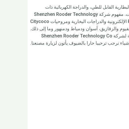
بطارية القابل للطي، والدراجة الكهربائية ذات
الإطارات السميكة، والدراجة الكهربائية ذات الإطارات الدهنية، والدراجات الإلكترونية بأسعار معقولة، والدراجة الترابية الكهربائية مع الدواسات. مفهوم شركة Shenzhen Rooder Technology
Co Limited هو الإخلاص والسرعة والخدمة والرضا. سوف نتبع هذا المفهوم ونكسب المزيد والمزيد من رضا العملاء. ستقوم دراجات Rooder الإلكترونية والدراجات البخارية ومروحيات Citycoco
فيوم والزقازيق، أسوان ودمياط ودمنهور وما إلى ذلك.
ستقوم Rooder أيضًا بالتوريد إلى جميع أنحاء العالم، مثل أوروبا وأمريكا وأستراليا وملبورن وعمان ودبي وميلانو. وتستخدم المنتجات الرئيسية لشركة Shenzhen Rooder Technology Co