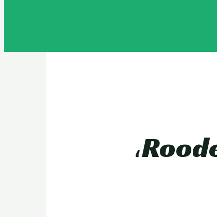
سكوتر ببطارية قابلة للطي – Rooder Egypt،