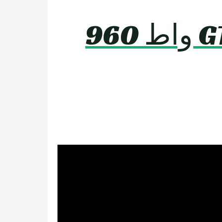
Rooder سكوتر كهربائي GT01S 1650 واط 960