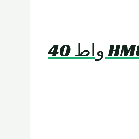
مفرمة سيتي كوكو HM8 Rooder 3000 واط 40