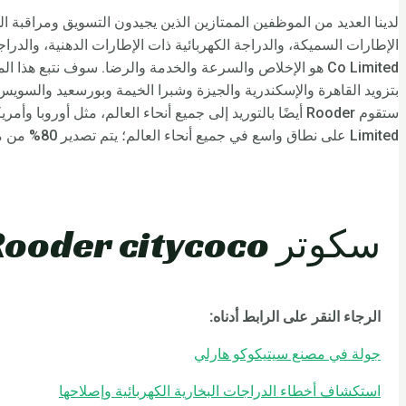
لدينا العديد من الموظفين الممتازين الذين يجيدون التسويق ومراقبة ال
بتزويد القاهرة والإسكندرية والجيزة وشبرا الخيمة وبورسعيد والسوي
Limited على نطاق واسع في جميع أنحاء العالم؛ يتم تصدير 80% من منتجاتنا إلى الولايات المتحدة واليابان وأوروبا والأسواق الأخرى. جميع الأشياء نرحب ترحيبا حارا بالضيوف يأتون لزيارة مصنعنا.
سكوتر Rooder citycoco خدمة ما بعد البيع:
الرجاء النقر على الرابط أدناه:
جولة في مصنع سيتيكوكو هارلي
استكشاف أخطاء الدراجات البخارية الكهربائية وإصلاحها