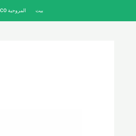
خطي
بيت
المروحية CITYCOCO
لى
لمحتوى