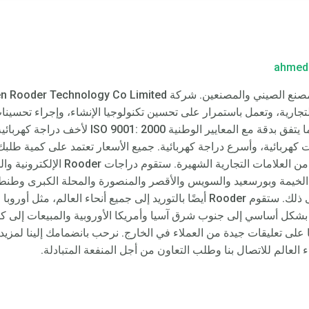
ahmed
التجارية، وتعمل باستمرار على تحسين تكنولوجيا الإنشاء، وإجراء تحسينات
الشاملة عالية الجودة للأعمال باستمرار، بما يتفق ب
ت كهربائية، وأسرع دراجة كهربائية. جميع الأسعار تعتمد على كمية طلبك
ا الخيمة وبورسعيد والسويس والأقصر والمنصورة والمحلة الكبرى وطنطا
والزقازيق، أسوان ودمياط ودمنهور وما إلى ذلك. ستقوم Rooder أيضًا بالتوريد إلى جمي
ا بشكل أساسي إلى جنوب شرق آسيا وأمريكا الأوروبية والمبيعات إلى كل ب
ى تعليقات جيدة من العملاء في الخارج. نرحب بانضمامك إلينا لمزيد من
العالم للاتصال بنا وطلب التعاون من أجل المنفعة المتبادلة.