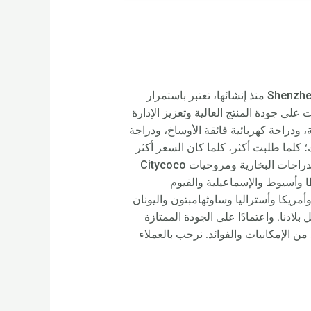
أخف دراجة كهربائية – Rooder Egypt، المصنع الصيني والمصنعين. شركة Shenzhen Rooder Technology Co Limited منذ إنشائها، تعتبر باستمرار
 على جودة المنتج العالية وتعزيز الإدارة
دقة مع المعايير الوطنية ISO 9001: 2000 لأخف دراجة كهربائية، ودراجة كهربائية فائقة الأوساخ، ودراجة
؛ كلما طلبت أكثر، كلما كان السعر أكثر
اقتصادا. كما نقدم خدمة OEM جيدة للعديد من العلامات التجارية الشهيرة. ستقوم دراجات Rooder الإلكترونية والدراجات البخارية ومروحيات Citycoco
 وأسيوط والإسماعيلية والفيوم
ع أنحاء العالم، مثل أوروبا وأمريكا وأستراليا وساوثهامبتون واليونان
لادنا. واعتمادًا على الجودة الممتازة
 الإمكانيات والفوائد. نرحب بالعملاء