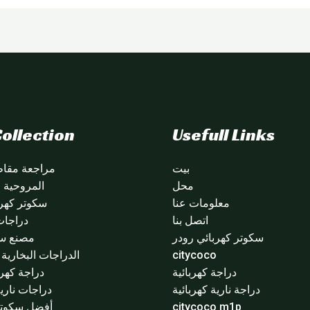
ollection
Usefull Links
بيت
مراجعة مقاطع
محل
المروحية citycoco
معلومات عنا
سكوتر كهرب
اتصل بنا
دراجات
سكوتر كهربائي رودر
مصنع سي
citycoco
الدراجات البخارية ا
دراجة كهربائية
دراجة كهرب
دراجة نارية كهربائية
دراجات نارية
citycoco m1p
أفضل سكوتر 