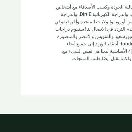
شاء منتجات عالية الجودة وكسب الأصدقاء مع أشخاص
اليوم من جميع أنحاء العالم، فإننا نضع باستمرار رغبة المستهلكين في المقام الأول للدراجة الكهربائية القابلة للطي، والدراجة الكهربائية Dirt E، والدراجة
 لدينا يأتون من أوروبا والولايات المتحدة وأفريقيا وفي
م التردد في الاتصال بنا! ستقوم دراجات
درية والجيزة وشبرا الخيمة وبورسعيد والسويس والأقصر والمنصورة
والمحلة الكبرى وطنطا وأسيوط والإسماعيلية والفيوم والزقازيق، أسوان ودمياط ودمنهور وما إلى ذلك. ستقوم Rooder أيضًا بالتوريد إلى جميع أنحاء
راليا وبيرو وشتوتغارت وأوروبا ونيبال. جودة منتجاتنا تساوي جودة OEM، لأن الأجزاء الأساسية لدينا هي نفس الشيء مع
رد OEM. لقد حصلت المنتجات المذكورة أعلاه على شهادة احترافية، ولا يمكننا فقط إنتاج منتجات بمعايير OEM ولكننا نقبل أيضًا طلب المنتجات