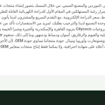
كهربائية قابلة للطي – Rooder مصر، الموردين والمصنع الصيني. من خلال التمسك بتصور إن
اضية الكهربائية، دراجة كهربائية 750 واط، سعر الدراجة الإلكترونية. مع التقدم السريع والمشترون
حدة التصنيع لدينا والترحيب بطلبك، لمزيد من الاستفسارات تأكد من عد
Rooder الإلكترونية والدراجات البخارية ومروحيات Citycoco بتزويد القاهرة والإسكن
العالم، مثل أوروبا وأمريكا وأست
مو