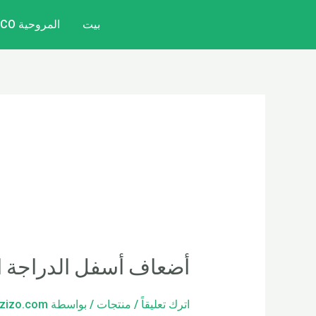
خطي
بيت
المروحية CITYCOCO
لى
لمحتوى
أضعاف أسفل الدراجة ال
اترك تعليقاً
/
منتجات
/ بواسطة
zizo.com