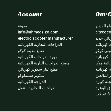
Account
Our C
 الفيديو
مدونة
info@ahmedzizo.com
ائي جديد
electric scooter manufacturer
 كهربائية
الدراجات البخارية الكهربائية
تي كوكو
صانع مدينة كوكو
لكهربائية
مورد الدراجات الكهربائية
ائية موكا
مصنع الدراجات النارية الكهربائية
 كهربائية
قطع غيار سكوتر كهربائي
للبالغين
سكوتر سيتيكوكو
لة كبيرة
الدراجة الكهربائية
ق الوعرة
الدراجات البخارية التنقل
ت