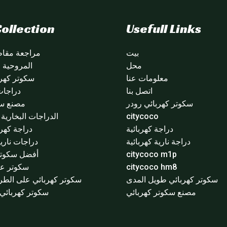
ollection
Usefull Links
بيت
مراجعة مقاطع
محل
المروحية citycoco
معلومات عنا
سكوتر كهرب
اتصل بنا
دراجات
سكوتر كهربائي رودر
مصنع سي
citycoco
الدراجات البخارية ا
دراجة كهربائية
دراجة كهرب
دراجة نارية كهربائية
دراجات نارية
citycoco m1p
أفضل سكوتر 
citycoco hm8
سكوتر عج
سكوتر كهربائي طويل المدى
سكوتر كهربائي على الطر
مصنع سكوتر كهربائي
سكوتر كهربائي 3 عجلا