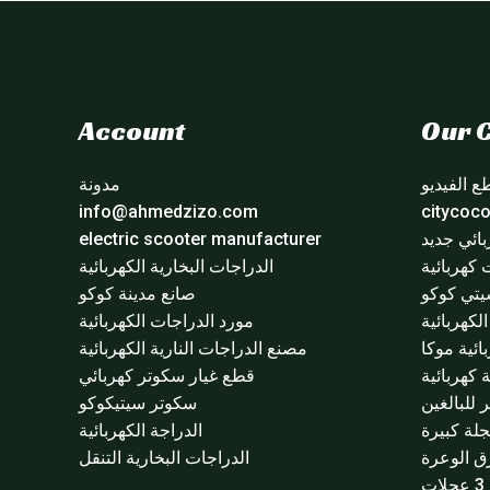
Account
Our C
 الفيديو
مدونة
info@ahmedzizo.com
ائي جديد
electric scooter manufacturer
 كهربائية
الدراجات البخارية الكهربائية
تي كوكو
صانع مدينة كوكو
لكهربائية
مورد الدراجات الكهربائية
ائية موكا
مصنع الدراجات النارية الكهربائية
 كهربائية
قطع غيار سكوتر كهربائي
للبالغين
سكوتر سيتيكوكو
لة كبيرة
الدراجة الكهربائية
ق الوعرة
الدراجات البخارية التنقل
ت