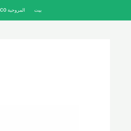
خطي
بيت
المروحية CITYCOCO
لى
لمحتوى