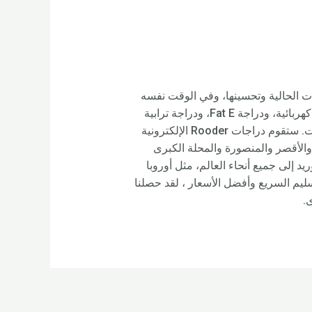
منتجات الحالية وتحسينها، وفي الوقت نفسه
إنتاج منتجات جديدة باستمرار لتلبية متطلبات العملاء الفريدة لأفضل دراجة كهربائية ذات إطار كبير، ودراجة ترابية كهربائية، ودراجة Fat E، ودراجة ترابية
كهربائية يتراوح . لقد كنا نتطلع إلى إنشاء جمعيات تعاونية معكم. تأكد من الاتصال بنا للحصول على مزيد من البيانات. ستقوم دراجات Rooder الإلكترونية
عيد والسويس والأقصر والمنصورة والمحلة الكبرى
فيوم والزقازيق، أسوان ودمياط ودمنهور وما إلى ذلك. ستقوم Rooder أيضًا بالتوريد إلى جميع أنحاء العالم، مثل أوروبا
ليم السريع وأفضل الأسعار ، لقد حصلنا
.