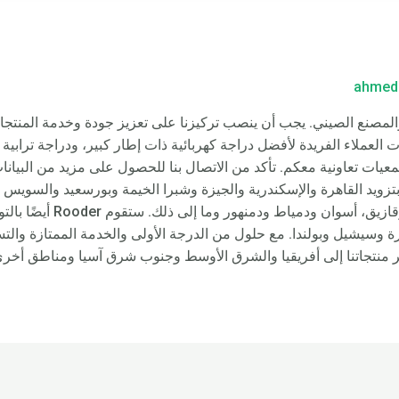
ahmed
صر، المصنعين والمصنع الصيني. يجب أن ينصب تركيزنا على تعزيز جودة وخدمة ال
لدراجات البخارية ومروحيات Citycoco بتزويد القاهرة والإسكندرية والجيزة وشبرا الخيمة وبورس
وطنطا وأسيوط والإسماعيلية وال
ة وسيشيل وبولندا. مع حلول من الدرجة الأولى والخدمة الممتازة والتس
دير منتجاتنا إلى أفريقيا والشرق الأوسط وجنوب شرق آسيا ومناطق أخرى