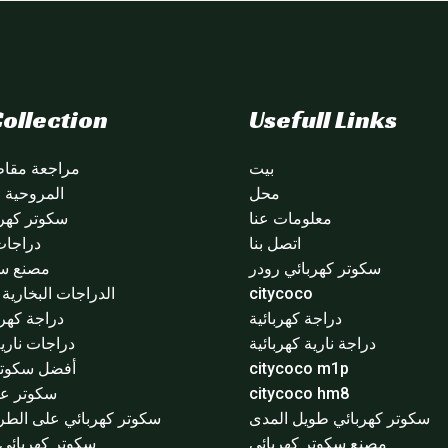
ollection
Usefull Links
بيت
مراجعة مقاطع
محل
المروحية citycoco
معلومات عنا
سكوتر كهرب
اتصل بنا
دراجات
سكوتر كهربائي رودر
مصنع سي
citycoco
الدراجات البخارية ا
دراجة كهربائية
دراجة كهرب
دراجة نارية كهربائية
دراجات نارية
citycoco m1p
أفضل سكوتر 
citycoco hm8
سكوتر عج
سكوتر كهربائي طويل المدى
سكوتر كهربائي على الطر
مصنع سكوتر كهربائي
سكوتر كهربائي 3 عجلا