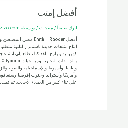
أفضل إمتب
اترك تعليقاً
/
منتجات
/ بواسطة
zizo.com
أفضل Emtb – Rooder م
وا
وأمريكا وأستراليا وجنوب إفريقيا وسنغافور
على ثناء كبير من العملاء الأجانب. تم تص