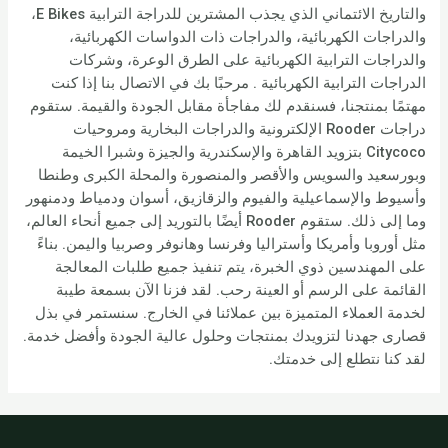
والتاريخ الائتماني الذي يجذب المشترين للدراجة الترابية E Bikes،
والدراجات الكهربائية، والدراجات ذات الدواسات الكهربائية،
والدراجات الترابية الكهربائية على الطرق الوعرة، وشركات
الدراجات الترابية الكهربائية . مرحبًا بك في الاتصال بنا إذا كنت
مهتمًا بمنتجنا، فسنقدم لك مفاجأة مقابل الجودة والقيمة. ستقوم
دراجات Rooder الإلكترونية والدراجات البخارية ومروحيات
Citycoco بتزويد القاهرة والإسكندرية والجيزة وشبرا الخيمة
وبورسعيد والسويس والأقصر والمنصورة والمحلة الكبرى وطنطا
وأسيوط والإسماعيلية والفيوم والزقازيق، أسوان ودمياط ودمنهور
وما إلى ذلك. ستقوم Rooder أيضًا بالتوريد إلى جميع أنحاء العالم،
مثل أوروبا وأمريكا وأستراليا وفرنسا وهانوفر وصربيا واليمن. بناءً
على المهندسين ذوي الخبرة، يتم تنفيذ جميع طلبات المعالجة
القائمة على الرسم أو العينة رحب. لقد فزنا الآن بسمعة طيبة
لخدمة العملاء المتميزة بين عملائنا في الخارج. سنستمر في بذل
قصارى جهدنا لتزويدك بمنتجات وحلول عالية الجودة وأفضل خدمة.
لقد كنا نتطلع إلى خدمتك.