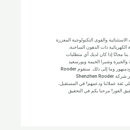
ة والمواهب الاستثنائية والقوى التكنولوجية المعززة
 الكهربائية ذات الدهون الساخنة،
بنا مجانًا إذا كان لديك أي متطلبات
مروحيات Citycoco بتزويد القاهرة والإسكندرية والجيزة وشبرا الخيمة وبورسعيد
والسويس والأقصر والمنصورة والمحلة الكبرى وطنطا وأسيوط والإسماعيلية والفيوم والزقازيق، أسوان ودمياط ودمنهور وما إلى ذلك. ستقوم Rooder
أيضًا بالتوريد إلى جميع أنحاء العالم، مثل أوروبا وأمريكا وأستراليا والأرجنتين وملاوي ومدغشقر والبحرين. إن تطوير شركة Shenzhen Rooder
أيضًا على ثقة عملائنا ودعمهم! في المستقبل،
حقيق الفوز! مرحبا بكم في التحقيق