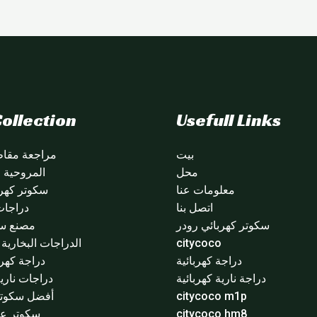
ollection
Usefull Links
بيت
مراجعة مقاطع
محل
المروحية citycoco
معلومات عنا
سكوتر كهرب
اتصل بنا
دراجات
سكوتر كهربائي رودر
مصنع سي
citycoco
الدراجات البخارية ا
دراجة كهربائية
دراجة كهرب
دراجة نارية كهربائية
دراجات نارية
citycoco m1p
أفضل سكوتر 
citycoco hm8
سكوتر عج