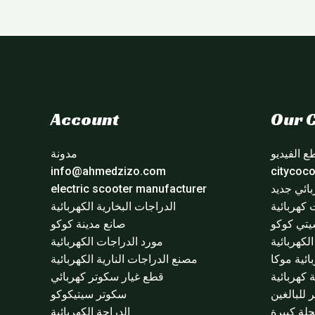
Account
Our C
 الفيديو
مدونة
info@ahmedzizo.com
ائي جديد
electric scooter manufacturer
 كهربائية
الدراجات البخارية الكهربائية
تي كوكو
صانع مدينة كوكو
لكهربائية
مورد الدراجات الكهربائية
ائية موكا
مصنع الدراجات النارية الكهربائية
 كهربائية
قطع غيار سكوتر كهربائي
للبالغين
سكوتر سيتيكوكو
لة كبيرة
الدراجة الكهربائية