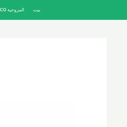
خطي
بيت
المروحية CITYCOCO
لى
لمحتوى