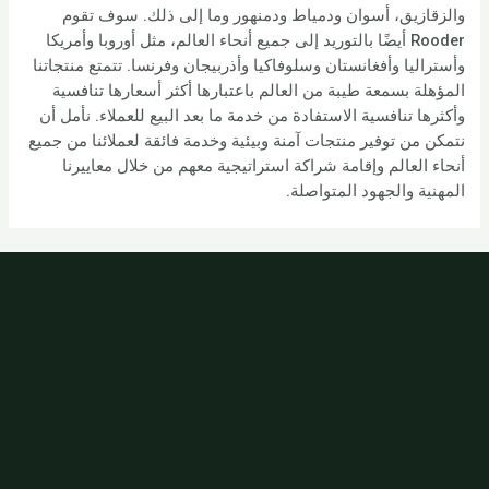
والزقازيق، أسوان ودمياط ودمنهور وما إلى ذلك. سوف تقوم
Rooder أيضًا بالتوريد إلى جميع أنحاء العالم، مثل أوروبا وأمريكا
وأستراليا وأفغانستان وسلوفاكيا وأذربيجان وفرنسا. تتمتع منتجاتنا
المؤهلة بسمعة طيبة من العالم باعتبارها أكثر أسعارها تنافسية
وأكثرها تنافسية الاستفادة من خدمة ما بعد البيع للعملاء. نأمل أن
نتمكن من توفير منتجات آمنة وبيئية وخدمة فائقة لعملائنا من جميع
أنحاء العالم وإقامة شراكة استراتيجية معهم من خلال معاييرنا
المهنية والجهود المتواصلة.