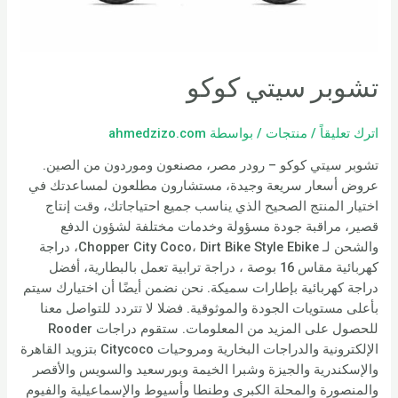
تشوبر سيتي كوكو
اترك تعليقاً
/
منتجات
/ بواسطة
ahmedzizo.com
تشوبر سيتي كوكو – رودر مصر، مصنعون وموردون من الصين.
عروض أسعار سريعة وجيدة، مستشارون مطلعون لمساعدتك في
اختيار المنتج الصحيح الذي يناسب جميع احتياجاتك، وقت إنتاج
قصير، مراقبة جودة مسؤولة وخدمات مختلفة لشؤون الدفع
والشحن لـ Chopper City Coco، Dirt Bike Style Ebike، دراجة
كهربائية مقاس 16 بوصة ، دراجة ترابية تعمل بالبطارية، أفضل
دراجة كهربائية بإطارات سميكة. نحن نضمن أيضًا أن اختيارك سيتم
بأعلى مستويات الجودة والموثوقية. فضلا لا تتردد للتواصل معنا
للحصول على المزيد من المعلومات. ستقوم دراجات Rooder
الإلكترونية والدراجات البخارية ومروحيات Citycoco بتزويد القاهرة
والإسكندرية والجيزة وشبرا الخيمة وبورسعيد والسويس والأقصر
والمنصورة والمحلة الكبرى وطنطا وأسيوط والإسماعيلية والفيوم