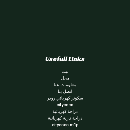
Usefull Links
بيت
محل
معلومات عنا
اتصل بنا
سكوتر كهربائي رودر
citycoco
دراجة كهربائية
دراجة نارية كهربائية
citycoco m1p