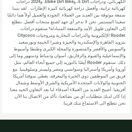
الكهربائي، ودراجات E Dirt، وEbike Dirt Bike، و2024 دراجات
كهربائية ترابية، وأفضل دراجة كهربائية كبيرة الإطارات . لقد بنينا
سمعة موثوقة بين العديد من العملاء. الجودة والعميل أولاً هما دائمًا
سعينا المستمر. نحن لا ندخر أي جهد لصنع منتجات أفضل. نتطلع
إلى التعاون طويل الأمد والمنفعة المتبادلة! ستقوم دراجات
Rooder الإلكترونية والدراجات البخارية ومروحيات Citycoco
بتزويد القاهرة والإسكندرية والجيزة وشبرا الخيمة وبورسعيد
والسويس والأقصر والمنصورة والمحلة الكبرى وطنطا وأسيوط
والإسماعيلية والفيوم والزقازيق، أسوان ودمياط ودمنهور وما إلى
ذلك. ستقوم Rooder أيضًا بالتوريد إلى جميع أنحاء العالم، مثل
أوروبا وأمريكا وأستراليا وسوانسي ومصر وليستر وسلوفينيا. مع
فريق من الموظفين ذوي الخبرة والمعرفة، يغطي سوقنا أمريكا
الجنوبية والولايات المتحدة الأمريكية والشرق الأوسط وشمال
أفريقيا. أصبح العديد من العملاء أصدقاء لنا بعد التعاون الجيد معنا.
إذا كان لديك متطلبات أي من بضائعنا، تأكد من الاتصال بنا الآن.
نحن نتطلع الى الاستماع منك قريبا.