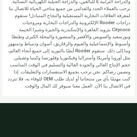
والدراجة الترابية E للبالغين، والدراجة الجبلية الكهربائية النسائية.
نرحب بالعملاء الجدد والقدامى من جميع مناحي الحياة للاتصال بنا
لمعرفة العلاقات التجارية المستقبلية والنجاح المتبادل! ستقوم
دراجات Rooder الإلكترونية والدراجات البخارية ومروحيات
Citycoco بتزويد القاهرة والإسكندرية والجيزة وشبرا الخيمة
وبورسعيد والسويس والأقصر والمنصورة والمحلة الكبرى وطنطا
وأسيوط والإسماعيلية والفيوم والزقازيق، أسوان ودمياط ودمنهور
وما إلى ذلك. ستقوم Rooder أيضًا بالتوريد إلى جميع أنحاء العالم،
مثل أوروبا وأمريكا وأستراليا وفيكتوريا وفلورنسا وكينيا وتشيلي.
حجم الإنتاج العالي والجودة العالية والتسليم في الوقت المناسب
ونضمن رضاكم. نحن نرحب بجميع الاستفسارات والتعليقات. إذا
كنت مهتمًا بأي من منتجاتنا أو لديك طلب OEM للوفاء به، فلا تتردد
في الاتصال بنا الآن. العمل معنا سيوفر لك المال والوقت.