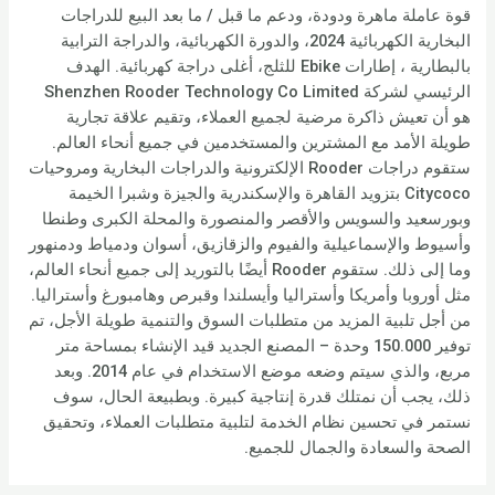
قوة عاملة ماهرة ودودة، ودعم ما قبل / ما بعد البيع للدراجات
البخارية الكهربائية 2024، والدورة الكهربائية، والدراجة الترابية
بالبطارية ، إطارات Ebike للثلج، أغلى دراجة كهربائية. الهدف
الرئيسي لشركة Shenzhen Rooder Technology Co Limited
هو أن تعيش ذاكرة مرضية لجميع العملاء، وتقيم علاقة تجارية
طويلة الأمد مع المشترين والمستخدمين في جميع أنحاء العالم.
ستقوم دراجات Rooder الإلكترونية والدراجات البخارية ومروحيات
Citycoco بتزويد القاهرة والإسكندرية والجيزة وشبرا الخيمة
وبورسعيد والسويس والأقصر والمنصورة والمحلة الكبرى وطنطا
وأسيوط والإسماعيلية والفيوم والزقازيق، أسوان ودمياط ودمنهور
وما إلى ذلك. ستقوم Rooder أيضًا بالتوريد إلى جميع أنحاء العالم،
مثل أوروبا وأمريكا وأستراليا وأيسلندا وقبرص وهامبورغ وأستراليا.
من أجل تلبية المزيد من متطلبات السوق والتنمية طويلة الأجل، تم
توفير 150.000 وحدة – المصنع الجديد قيد الإنشاء بمساحة متر
مربع، والذي سيتم وضعه موضع الاستخدام في عام 2014. وبعد
ذلك، يجب أن نمتلك قدرة إنتاجية كبيرة. وبطبيعة الحال، سوف
نستمر في تحسين نظام الخدمة لتلبية متطلبات العملاء، وتحقيق
الصحة والسعادة والجمال للجميع.