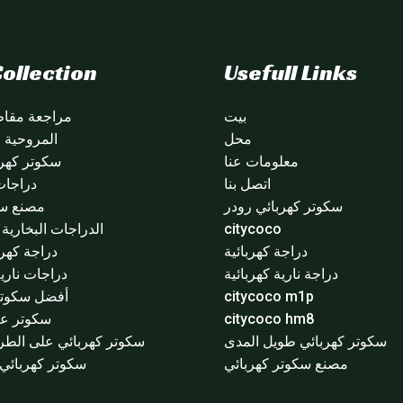
ollection
Usefull Links
بيت
مراجعة مقاطع
محل
المروحية citycoco
معلومات عنا
سكوتر كهرب
اتصل بنا
دراجات
سكوتر كهربائي رودر
مصنع سي
citycoco
الدراجات البخارية ا
دراجة كهربائية
دراجة كهرب
دراجة نارية كهربائية
دراجات نارية
citycoco m1p
أفضل سكوتر 
citycoco hm8
سكوتر عج
سكوتر كهربائي طويل المدى
سكوتر كهربائي على الطر
مصنع سكوتر كهربائي
سكوتر كهربائي 3 عجلا