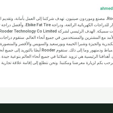
ahmed
دراجات نارية كهربائية رائعة – Rooder Egypt، مصنع وموردون صينيون. تهدف شركتنا إلى العمل 
التكنولوجيا الجديدة والآلات الجديدة باستمرا
يد القاهرة والإسكندرية والجيزة وشبرا الخيمة وبورسعيد والسويس والأقصر والم
والإسماعيلية والفيوم والزقازيق، أسوان ودمياط ودمنهور وما إل
ردن. أهدافنا الرئيسية هي تزويد عملائنا في جميع أنحاء العالم بنوعية ج
نرحب بكم لزيارة معرضنا ومكتبنا. ونحن نتطلع إلى إقامة علاقة تجارية 