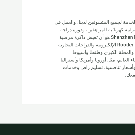
بأمانة، وتقديم الخدمة لجميع المتسوقين لدينا، والعمل في
ر للدراجات الكهربائية الرائعة، ودراجة Ebike Fat Tire، وأفضل دراجة ترابية كهربائية للمراهقين، ودورة دراجة
كهربائية كبيرة، ودراجة كهربائية ذات إطارات سميكة. الهدف الرئيسي لشركة Shenzhen Rooder Technology Co Limited هو أن تعيش ذاكرة مرضية
لجميع العملاء، وتقيم علاقة تجارية طويلة الأمد مع المشترين والمستخدمين في جميع أنحاء العالم. ستقوم دراجات Rooder الإلكترونية والدراجات البخارية
نصورة والمحلة الكبرى وطنطا وأسيوط
ى ذلك. ستقوم Rooder أيضًا بالتوريد إلى جميع أنحاء العالم، مثل أوروبا وأمريكا وأستراليا
يدة وأسعار تنافسية، تسليم راض وخدمات
معك.