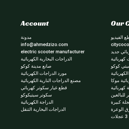
Account
Our C
 الفيديو
مدونة
info@ahmedzizo.com
ائي جديد
electric scooter manufacturer
 كهربائية
الدراجات البخارية الكهربائية
تي كوكو
صانع مدينة كوكو
لكهربائية
مورد الدراجات الكهربائية
ائية موكا
مصنع الدراجات النارية الكهربائية
 كهربائية
قطع غيار سكوتر كهربائي
للبالغين
سكوتر سيتيكوكو
لة كبيرة
الدراجة الكهربائية
ق الوعرة
الدراجات البخارية التنقل
ت