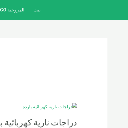
خطي
بيت
المروحية CITYCOCO
لى
لمحتوى
دراجات نارية كهربائية ب