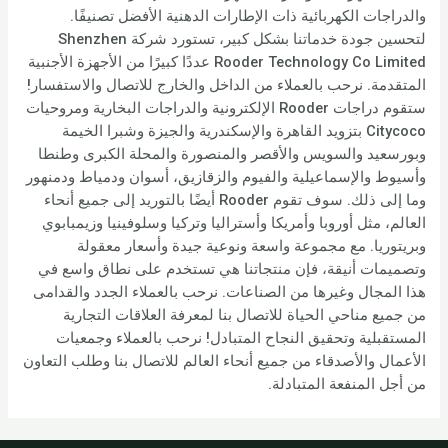
والدراجات الكهربائية ذات الإطارات الدهنية الأفضل تصنيفًا.
لتحسين جودة خدماتنا بشكل كبير، تستورد شركة Shenzhen
Rooder Technology Co Limited عددًا كبيرًا من الأجهزة الأجنبية
المتقدمة. نرحب بالعملاء من الداخل والخارج للاتصال والاستفسار!
ستقوم دراجات Rooder الإلكترونية والدراجات البخارية ومروحيات
Citycoco بتزويد القاهرة والإسكندرية والجيزة وشبرا الخيمة
وبورسعيد والسويس والأقصر والمنصورة والمحلة الكبرى وطنطا
وأسيوط والإسماعيلية والفيوم والزقازيق، أسوان ودمياط ودمنهور
وما إلى ذلك. سوف تقوم Rooder أيضًا بالتوريد إلى جميع أنحاء
العالم، مثل أوروبا وأمريكا وأستراليا وتركيا وسلوفينيا وزيمبابوي
وبريتوريا. مع مجموعة واسعة ونوعية جيدة وأسعار معقولة
وتصميمات أنيقة، فإن منتجاتنا هي تستخدم على نطاق واسع في
هذا المجال وغيرها من الصناعات. نرحب بالعملاء الجدد والقدامى
من جميع مناحي الحياة للاتصال بنا لمعرفة العلاقات التجارية
المستقبلية وتحقيق النجاح المتبادل! نرحب بالعملاء وجمعيات
الأعمال والأصدقاء من جميع أنحاء العالم للاتصال بنا وطلب التعاون
من أجل المنفعة المتبادلة.