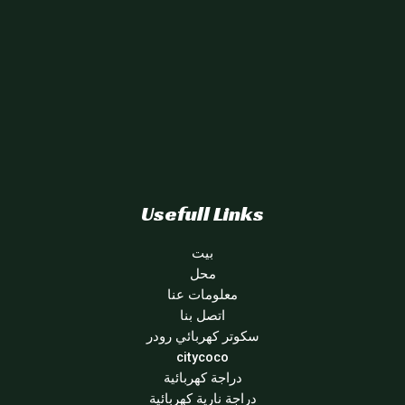
Usefull Links
بيت
محل
معلومات عنا
اتصل بنا
سكوتر كهربائي رودر
citycoco
دراجة كهربائية
دراجة نارية كهربائية