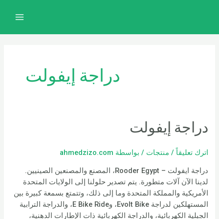
خطي
MAIN
لى
MENU
لمحتوى
دراجة إيفولت
دراجة إيفولت
اترك تعليقاً
/
منتجات
/ بواسطة
ahmedzizo.com
دراجة ايفولت – Rooder Egypt، المصنع والمصنعين الصينيين.
لدينا الآن آلات متطورة. يتم تصدير حلولنا إلى الولايات المتحدة
الأمريكية والمملكة المتحدة وما إلى ذلك، وتتمتع بسمعة كبيرة بين
المستهلكين لدراجة Evolt Bike، وE Bike Ride، والدراجة الترابية
الجبلية الكهربائية، والدراجة الكهربائية ذات الإطارات الدهنية،