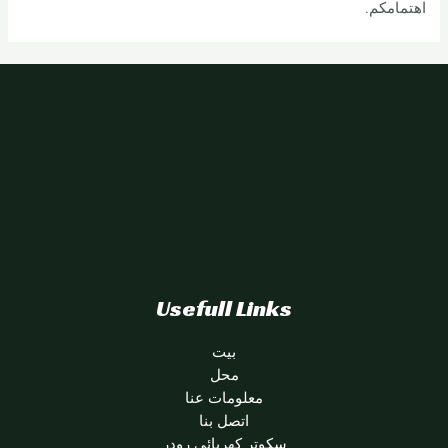
اهتمامكم.
Usefull Links
بيت
محل
معلومات عنا
اتصل بنا
سكوتر كهربائي رودر