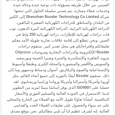
الصيني. من خلال طريقة مسؤولة ذات نوعية جيدة وحالة جيدة
وخدمات عملاء ممتازة، يتم تصدير سلسلة الحلول التي تنتجها
شركة Shenzhen Rooder Technology Co Limited إلى الكثير
من البلدان والمناطق للدراجات الكهربائية الصغيرة للبالغين،
الدراجة الكهربائية الترابية، الدراجة الكهربائية كبيرة الدهون، توب
فات دراجات كهربائية للإطارات، دراجة كهربائية 250 واط في
الصين. ونحن نتطلع إلى إقامة علاقات تجارية طويلة الأمد معكم.
تعليقاتكم واقتراحاتكم هي محل تقدير كبير. ستقوم دراجات
Rooder الإلكترونية والدراجات البخارية ومروحيات Citycoco
بتزويد القاهرة والإسكندرية والجيزة وشبرا الخيمة وبورسعيد
والسويس والأقصر والمنصورة والمحلة الكبرى وطنطا وأسيوط
والإسماعيلية والفيوم والزقازيق، أسوان ودمياط ودمنهور وما إلى
ذلك. ستقوم Rooder أيضًا بالتوريد إلى جميع أنحاء العالم، مثل
أوروبا وأمريكا وأستراليا وأمريكا ورواندا وزامبيا وزيمبابوي. لقد
حصلنا على ISO9001 الذي يوفر أساسًا متينًا لمزيد من التطوير
لدينا. الاستمرار في الجودة العالية والتسليم الفوري والأسعار
التنافسية، أنشأنا تعاونًا طويل الأمد مع العملاء من الخارج والمحلي
على حد سواء والحصول على تعليقات العملاء الجدد والقدامى
العالية. إنه لشرف عظيم لنا أن نلبي مطالبكم. نحن نتوقع بصدق