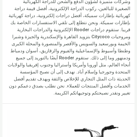
وشركات متميزة لشؤون الدفع والشحن للدراجة الكهربائية
الصغيرة للبالغين، ركوب الدراجة الإلكترونية، أفضل قيمة دراجة
كهربائية بإطارات سميكة، أفضل دراجات إلكترونية، دراجة كهربائية
بإطارات سميكة. ونحن نتطلع إلى تلقي الاستفسارات الخاصة بك
قريبا. ستقوم دراجات Rooder الإلكترونية والدراجات البخارية
ومروحيات Citycoco بتزويد القاهرة والإسكندرية والجيزة وشبرا
الخيمة وبورسعيد والسويس والأقصر والمنصورة والمحلة الكبرى
وطنطا وأسيوط والإسماعيلية والفيوم والزقازيق، أسوان ودمياط
ودمنهور وما إلى ذلك. ستقوم Rooder أيضًا بالتوريد إلى جميع
أنحاء العالم، مثل أوروبا وأمريكا وأستراليا وجنوب إفريقيا والولايات
المتحدة وجورجيا وإسلام أباد. نهدف إلى أن نصبح المؤسسة
الحديثة ذات المثل التجاري للإخلاص والثقة وبهدف تقديم أفضل
الخدمات وأفضل المنتجات للعملاء. نحن نطلب بصدق دعمكم دون
تغيير ونقدر نصيحتكم وتوجيهاتكم الكريمة.