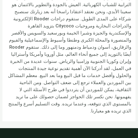
الترابية للشباب الكهربائية. العيش بالجودة والتطوير بالائتمان هو
سعينا الأبدي، ونحن نعتقد اعتقادا راسخا أنه بعد زيارتك سنصبح
شركاء على المدى الطويل. ستقوم دراجات Rooder الإلكترونية
والدراجات البخارية ومروحيات Citycoco بتزويد القاهرة
والإسكندرية والجيزة وشبرا الخيمة وبورسعيد والسويس والأقصر
والمنصورة والمحلة الكبرى وطنطا وأسيوط والإسماعيلية والفيوم
والزقازيق، أسوان ودمياط ودمنهور وما إلى ذلك. ستقوم Rooder
أيضًا بالتوريد إلى جميع أنحاء العالم، مثل أوروبا وأمريكا وأستراليا
وإيران وكوريا الجنوبية وزامبيا والرياض. سنوات عديدة من الخبرة
في العمل، لقد أدركنا الآن أهمية تقديم نوعية جيدة المنتجات
والحلول وأفضل خدمات ما قبل البيع وما بعد البيع. معظم المشاكل
بين الموردين والعملاء ترجع إلى ضعف التواصل. ومن الناحية
الثقافية، يمكن للموردين أن يترددوا في طرح الأسئلة التي لا
يفهمونها. نحن نكسر تلك الحواجز لضمان حصولك على ما تريد
بالمستوى الذي تتوقعه، وعندما تريده. وقت التسليم أسرع والمنتج
الذي تريده هو معيارنا.