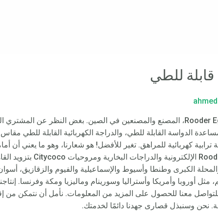
قابلة للطي
ahmed
دراجة مساعدة بدواسة قابلة للطي – Rooder Egypt، المصنع والمصنعين في الصين. بغض الن
رابية كهربائية للمراهق. تغير للأفضل! هو شعارنا، وهو ما يعني أن أمامن
للأفضل! هل أنت جاهز؟ ستقوم دراج
محلة الكبرى وطنطا وأسيوط والإسماعيلية والفيوم والزقازيق، أسوان
 للتواصل معنا للحصول على المزيد من المعلومات. نأمل أن نتمكن من إق
ة. نحن وسنبذل قصارى جهدنا دائمًا لخدمتك.