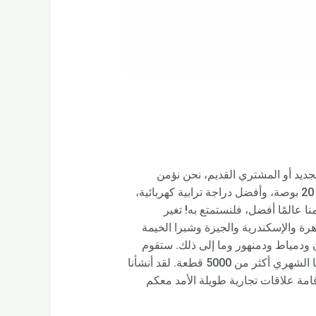
ظر عن المشتري الجديد أو المشتري القديم، نحن نؤمن
بالتعبير الطويل والعلاقة الموثوقة لدراجة مساعدة الدواسة القابلة للطي، والدراجة الكهربائية القابلة للطي مقاس 20 بوصة، وأفضل دراجة ترابية كهربائية،
ا عالمًا أفضل، فلنستمتع به! تغير
ات Rooder الإلكترونية والدراجات البخارية ومروحيات Citycoco بتزويد القاهرة والإسكندرية والجيزة وشبرا الخيمة
 ودمياط ودمنهور وما إلى ذلك. ستقوم
Rooder أيضًا بالتوريد إلى جميع أنحاء العالم، مثل أوروبا وأمريكا وأستراليا وسورينام وماليزيا ومكة وفرنسا. إنتاجنا الشهري أكثر من 5000 قطعة. لقد أنشأنا
امة علاقات تجارية طويلة الأمد معكم