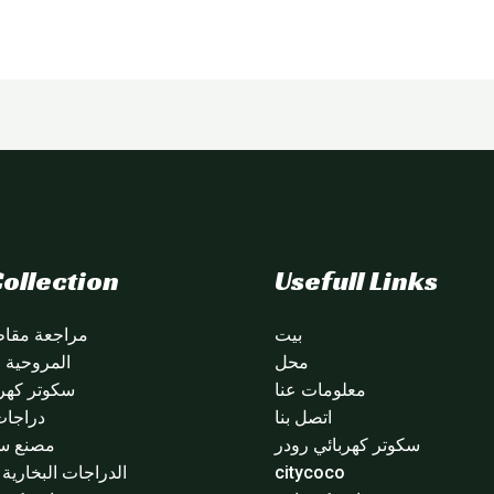
ollection
Usefull Links
بيت
مراجعة مقاطع
محل
المروحية citycoco
معلومات عنا
سكوتر كهرب
اتصل بنا
دراجات
سكوتر كهربائي رودر
مصنع سي
citycoco
الدراجات البخارية ا