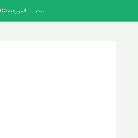
خطي
بيت
المروحية CITYCOCO
لى
لمحتوى