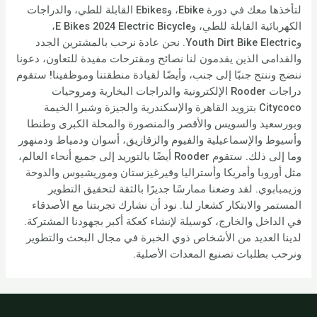
لتأخذها معك في دورة Ebike، وEbikes القابلة للطي، والدراجات
الكهربائية القابلة للطي، وE Bikes 2024 Electric Bicycle،
وYouth Dirt Bike Electric. نحن عادة نرحب بالمشترين الجدد
والقدامى الذين يقدمون لنا نصائح ومقترحات مفيدة للتعاون، دعونا
ننضج وننتج جنبًا إلى جنب، وأيضًا لقيادة منطقتنا وموظفينا! ستقوم
دراجات Rooder الإلكترونية والدراجات البخارية ومروحيات
Citycoco بتزويد القاهرة والإسكندرية والجيزة وشبرا الخيمة
وبورسعيد والسويس والأقصر والمنصورة والمحلة الكبرى وطنطا
وأسيوط والإسماعيلية والفيوم والزقازيق، أسوان ودمياط ودمنهور
وما إلى ذلك. ستقوم Rooder أيضًا بالتوريد إلى جميع أنحاء العالم،
مثل أوروبا وأمريكا وأستراليا وقيرغيزستان وموريشيوس والدوحة
وزيمبابوي. لقد وضعنا ممارسًا جديرًا بالثقة لتحقيق التطوير
المستمر والابتكار كشعار لنا. نود أن نشارك تجربتنا مع الأصدقاء
في الداخل والخارج، كوسيلة لإنشاء كعكة أكبر بجهودنا المشتركة.
لدينا العديد من الأشخاص ذوي الخبرة في مجال البحث والتطوير
ونرحب بطلبات تصنيع المعدات الأصلية.