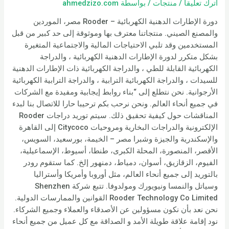
اترك تعليقاً
/
منتجات
/ بواسطة
ahmedzizo.com
دورة الإطارات الدهنية الكهربائية – Rooder مصر، الموردين
والمصنع الصيني. منتجاتنا معترف بها وموثوقة إلى حد كبير من قبل
المستخدمين وقد تلبي الاحتياجات المالية والاجتماعية المتغيرة
بشكل متكرر لدورة الإطارات الدهنية الكهربائية ، والدراجة
الكهربائية القابلة للطي ، والدراجة الكهربائية ذات الإطارات الدهنية
للسيدات ، والدراجة الكهربائية الترابية ، والدراجة الترابية الكهربائية
الأرجوانية. نحن نتطلع إلى “بناء روابط إيجابية ومفيدة مع الشركات
في جميع أنحاء العالم. ونحن نرحب بكم ترحيبا حارا للاتصال بنا لبدء
المناقشات حول كيفية تحقيق ذلك. سيتم توريد دراجات Rooder
الإلكترونية والدراجات البخارية ومروحيات Citycoco إلى القاهرة
والإسكندرية والجيزة وشبرا مصر – الخيمة، بورسعيد، السويس،
الأقصر، المنصورة، المحلة الكبرى، طنطا، أسيوط، الإسماعيلية،
الفيوم، الزقازيق، أسوان، دمياط، دمنهور إلخ. كما ستقوم رودر
بالتوريد إلى جميع أنحاء العالم، مثل أوروبا وأمريكا وأستراليا
وسياتل والنمسا ونيويورك ومولدوفا. تتبع شركة Shenzhen
Rooder Technology Co Limited القوانين والممارسات الدولية.
نحن نعد بأن نكون مسؤولين عن الأصدقاء والعملاء وجميع الشركاء.
نود إقامة علاقة طويلة الأمد و الصداقة مع كل عميل من جميع أنحاء