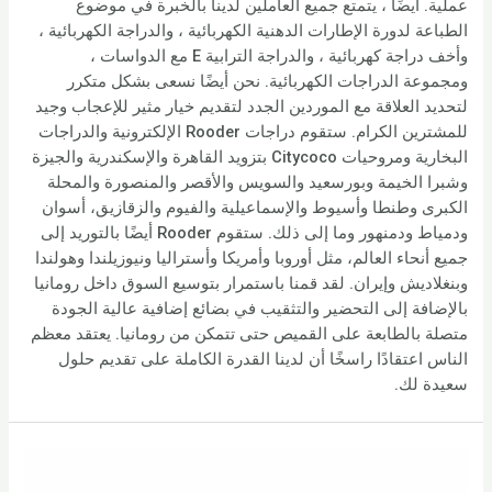
عملية. أيضًا ، يتمتع جميع العاملين لدينا بالخبرة في موضوع
الطباعة لدورة الإطارات الدهنية الكهربائية ، والدراجة الكهربائية ،
وأخف دراجة كهربائية ، والدراجة الترابية E مع الدواسات ،
ومجموعة الدراجات الكهربائية. نحن أيضًا نسعى بشكل متكرر
لتحديد العلاقة مع الموردين الجدد لتقديم خيار مثير للإعجاب وجيد
للمشترين الكرام. ستقوم دراجات Rooder الإلكترونية والدراجات
البخارية ومروحيات Citycoco بتزويد القاهرة والإسكندرية والجيزة
وشبرا الخيمة وبورسعيد والسويس والأقصر والمنصورة والمحلة
الكبرى وطنطا وأسيوط والإسماعيلية والفيوم والزقازيق، أسوان
ودمياط ودمنهور وما إلى ذلك. ستقوم Rooder أيضًا بالتوريد إلى
جميع أنحاء العالم، مثل أوروبا وأمريكا وأستراليا ونيوزيلندا وهولندا
وبنغلاديش وإيران. لقد قمنا باستمرار بتوسيع السوق داخل رومانيا
بالإضافة إلى التحضير والتثقيب في بضائع إضافية عالية الجودة
متصلة بالطابعة على القميص حتى تتمكن من رومانيا. يعتقد معظم
الناس اعتقادًا راسخًا أن لدينا القدرة الكاملة على تقديم حلول
سعيدة لك.