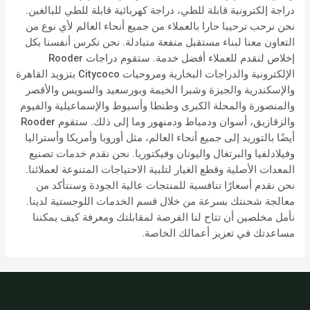
دراجة إلكترونية قابلة للطي، دراجة كهربائية قابلة للطي للبالغين.
نحن نرحب ترحيبا حارا بالعملاء من جميع أنحاء العالم لأي نوع من
التعاون معنا لبناء مستقبل منفعة متبادلة. نحن نكرس أنفسنا بكل
إخلاص لنقدم للعملاء أفضل خدمة. ستقوم دراجات Rooder
الإلكترونية والدراجات البخارية ومروحيات Citycoco بتزويد القاهرة
والإسكندرية والجيزة وشبرا الخيمة وبورسعيد والسويس والأقصر
والمنصورة والمحلة الكبرى وطنطا وأسيوط والإسماعيلية والفيوم
والزقازيق، أسوان ودمياط ودمنهور وما إلى ذلك. ستقوم Rooder
أيضًا بالتوريد إلى جميع أنحاء العالم، مثل أوروبا وأمريكا وأستراليا
وفيلادلفيا والبرتغال واليونان وفيكتوريا. نحن نقدم خدمات تصنيع
المعدات الأصلية وقطع الغيار لتلبية الاحتياجات المتنوعة لعملائنا.
نحن نقدم أسعارًا تنافسية للمنتجات عالية الجودة وسنتأكد من
معالجة شحنتك بسرعة من خلال قسم الخدمات اللوجستية لدينا.
نأمل مخلصين أن تتاح لنا الفرصة لمقابلتك ومعرفة كيف يمكننا
مساعدتك في تعزيز أعمالك الخاصة.