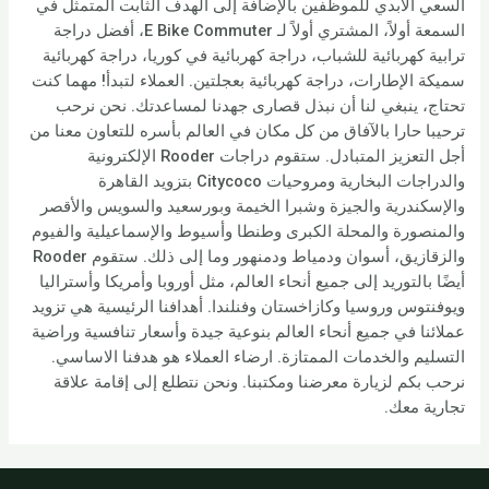
السعي الأبدي للموظفين بالإضافة إلى الهدف الثابت المتمثل في
السمعة أولاً، المشتري أولاً لـ E Bike Commuter، أفضل دراجة
ترابية كهربائية للشباب، دراجة كهربائية في كوريا، دراجة كهربائية
سميكة الإطارات، دراجة كهربائية بعجلتين. العملاء لتبدأ! مهما كنت
تحتاج، ينبغي لنا أن نبذل قصارى جهدنا لمساعدتك. نحن نرحب
ترحيبا حارا بالآفاق من كل مكان في العالم بأسره للتعاون معنا من
أجل التعزيز المتبادل. ستقوم دراجات Rooder الإلكترونية
والدراجات البخارية ومروحيات Citycoco بتزويد القاهرة
والإسكندرية والجيزة وشبرا الخيمة وبورسعيد والسويس والأقصر
والمنصورة والمحلة الكبرى وطنطا وأسيوط والإسماعيلية والفيوم
والزقازيق، أسوان ودمياط ودمنهور وما إلى ذلك. ستقوم Rooder
أيضًا بالتوريد إلى جميع أنحاء العالم، مثل أوروبا وأمريكا وأستراليا
ويوفنتوس وروسيا وكازاخستان وفنلندا. أهدافنا الرئيسية هي تزويد
عملائنا في جميع أنحاء العالم بنوعية جيدة وأسعار تنافسية وراضية
التسليم والخدمات الممتازة. ارضاء العملاء هو هدفنا الاساسي.
نرحب بكم لزيارة معرضنا ومكتبنا. ونحن نتطلع إلى إقامة علاقة
تجارية معك.