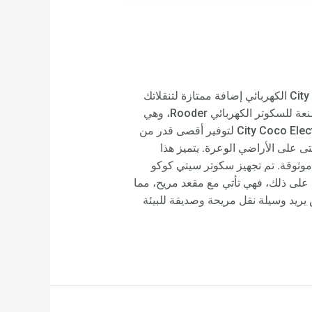
احصل على أفضل سعر لسكوتر City Coco الكهربائي: عروض معقولة وأداء عالي الجودة. يعد سعر سكوتر City Coco الكهربائي إضافة ممتازة لتنقلاتك
اليومية للعمل أو الرحلات الترفيهية في جميع أنحاء المدينة. تم تصنيع هذا السكوتر الكهربائي من قبل الشركة المصنعة للسكوتر الكهربائي Rooder، وهي
شركة رائدة في مجال التوريد والمصنع في الصين، ومعروفة بمنتجاتها عالية الجودة. تم تصميم سعر City Coco Electric Scooter لتوفير أقصى قدر من
القوي بقدرة 1500 واط قيادة سلسة ومريحة، حتى على الأراضي الوعرة. يتميز هذا
 موثوقة. تم تجهيز سكوتر سيتي كوكو
على ذلك، فهي تأتي مع مقعد مريح، مما
City Coco Electric Scooter Pri خيارًا ممتازًا لأي شخص يريد وسيلة نقل مريحة وصديقة للبيئة