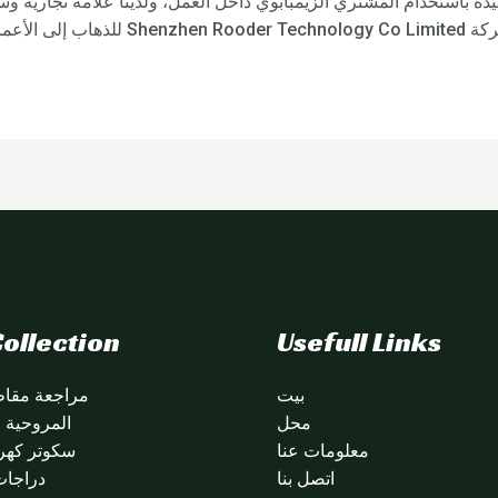
جيدة باستخدام المشتري الزيمبابوي داخل العمل، ولدينا علامة تجارية
تفاوض بشأنها.
ollection
Usefull Links
بيت
مراجعة مقاطع
محل
المروحية citycoco
معلومات عنا
سكوتر كهرب
اتصل بنا
دراجات