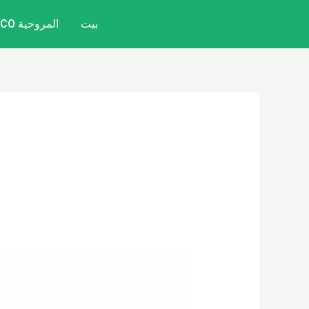
خطي
بيت
المروحية CITYCOCO
لى
لمحتوى