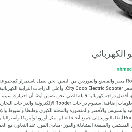
الكهربائي
ahmed
سعر سكوتر City Coco الكهربائي – Rooder مصر والمصنع والموردين من الصين. نحن نعمل باست
لك أفضل جودة عالية وأيضًا أفضل تكلفة لسعر ity Coco Electric Scooter
يع، أفضل دراجة كهربائية قابلة للطي. نحن نضمن أيضًا أن اختيارك سيتم
عيد والسويس والأقصر والمنصورة والمحلة الكبرى وطنطا وأسيوط والإس
ودمياط ودمنهور وما إلى ذلك. ستقوم Rooder أيضًا بالتوريد إلى جميع أنحاء العالم، مثل أوروبا وأ
حسين المستمر، والمنفعة المتبادلة والفوز -مبادئ الفوز. عند التعاون مع 