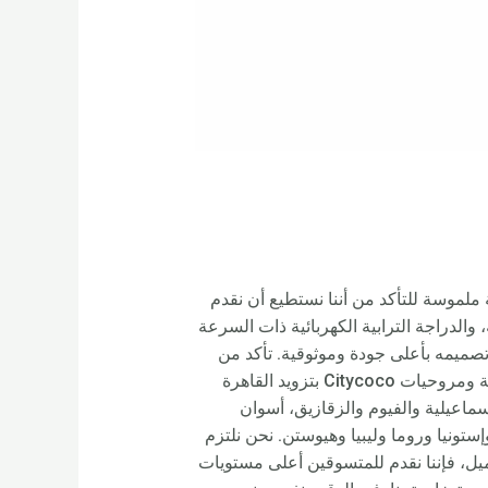
مرار كمجموعة ملموسة للتأكد من أننا نستطيع أن نقدم
C، وأعلى الدراجات الترابية الكهربائية، والدراجة الترابية الكهربائية ذات السرعة
 تصميمه بأعلى جودة وموثوقية. تأكد من
عدم التردد في الاتصال بنا للحصول على معلومات إضافية. ستقوم دراجات Rooder الإلكترونية والدراجات البخارية ومروحيات Citycoco بتزويد القاهرة
ماعيلية والفيوم والزقازيق، أسوان
مريكا وأستراليا وإستونيا وروما وليبيا وهيوستن. نحن نلتزم
العميل، فإننا نقدم للمتسوقين أعلى مستويات