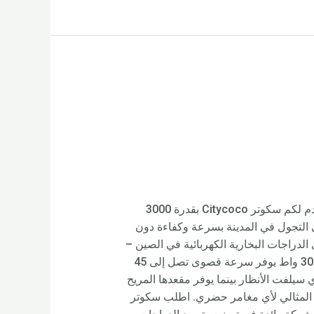
انطلق في رحلتك مع سكوتر Citycoco القوي بقدرة 3000 واط – الخيار الأفضل للتنقل في المناطق الحضرية. نقدم لكم سكوتر Citycoco بقدرة 3000
ى التجول في المدينة بسرعة وكفاءة دون
بواسطة Rooder Factory – أحد أبرز مصنعي وموردي الدراجات البخارية الكهربائية في الصين –
وقد تم تصميم هذا السكوتر المتطور ليدوم طويلاً. يتميز سكوتر Citycoco بقدرة 3000 واط بمحرك قوي بقدرة 3000 واط يوفر سرعة قصوى تصل إلى 45
ي سيلفت الأنظار بينما يوفر مقعدها المريح
 واحدة، يعد هذا السكوتر الرفيق المثالي لأي مغامر حضري. اطلب سكوتر