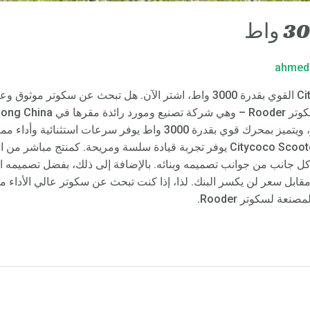
ahmed
السكوتر بمواد عالية الجودة وتصميم مبتكر، ويتميز بمحرك قوي بقدرة 3000
للعمل أو تتجول في الريف، فإن Citycoco Scooter 3000w يوفر تجربة قيادة سلسة ومر
ي كل جانب من جوانب تصميمه وبنائه. بالإضافة إلى ذلك، بفضل تصميمه ال
Cityco قيمة ممتازة مقابل سعر لن يكسر البنك. لذا، إذا كنت تبحث عن سكوتر عالي 