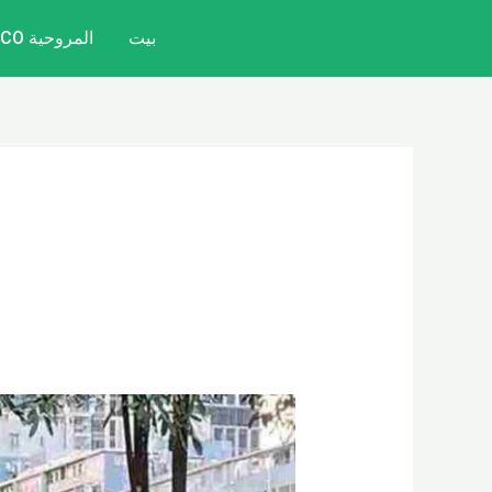
خطي
بيت
المروحية CITYCOCO
لى
لمحتوى