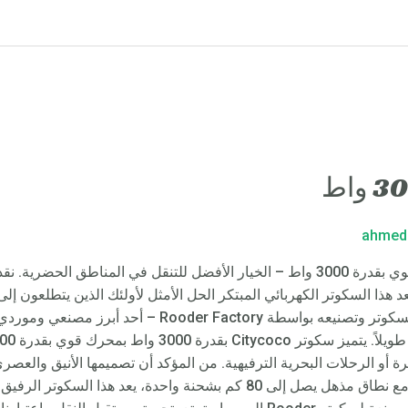
ahmed
هذا السكوتر الكهربائي المبتكر الحل الأمثل لأولئك الذين يتطلعون إل
التضحية بالأناقة أو الراحة. تم تصميم هذا السكوتر وتصنيعه 
رة أو الرحلات البحرية الترفيهية. من المؤكد أن تصميمها الأنيق والعصر
وإطارها القوي تجربة ركوب سلسة وآمنة. مع نطاق مذهل يصل إلى 80 كم بشحنة