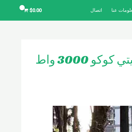
لومات عنا
اتصال
$
0.00
كو 3000 واط