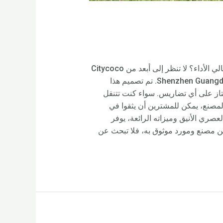
قم بترقية رحلتك باستخدام سكوتر Citycoco القوي بقدرة 3000 واط، اشتر الآن. هل تبحث عن سكوتر موثوق وعالي الأداء؟ لا تنظر إلى أبعد من Citycoco
Scooter 3000w من الشركة المصنعة لسكوتر Rooder – وهي شركة تصنيع ومورد رائدة مقرها في Shenzhen Guangdong China. تم تصميم هذا
 واط يوفر سرعات استثنائية وأداء ممتاز على أي تضاريس. سواء كنت تتنقل
يحة. كمنتج مباشر من المصنع، يمكن للمشترين أن يثقوا في
عصري الأنيق وميزاته الرائعة، يوفر
الأداء من مصنع ومورد موثوق به، فلا تبحث عن