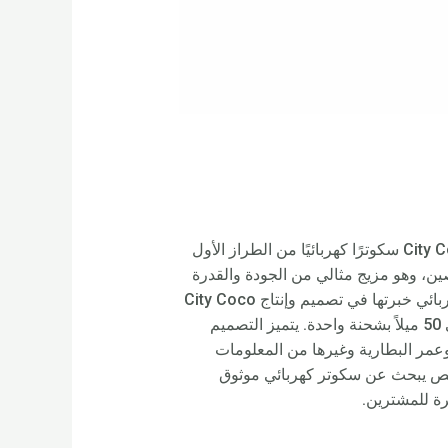
اكتشف أحدث إصدار من City Coco Scooter 3000w – دراجات كهربائية عالية الأداء. يعد City Coco Scooter 3000w سكوترًا كهربائيًا من الطراز الأول
أناقة. تم تصنيع هذا السكوتر من قبل الشركة المصنعة للسكوتر الكهربائي Rooder في الصين، وهو مزيج مثالي من الجودة والقدرة
على تحمل التكاليف. باعتبارها شركة مصنعة وموردة ومصدرة بارزة، تقدم شركة Rooder المصنعة للسكوتر الكهربائي خبرتها في تصميم وإنتاج City Coco
Scooter 3000w. مع محرك بقوة 3000 واط، يمكن لهذا السكوتر أن يصل إلى 45 ميلاً في الساعة ويصل مداه إلى 50 ميلاً بشحنة واحدة. يتميز التصميم
عمر البطارية وغيرها من المعلومات
 الشركة المصنعة لسكوتر Rooder خيارًا ممتازًا لأي شخص يبحث عن سكوتر كهربائي موثوق
رة للمشترين.