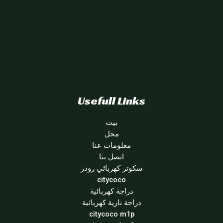
Usefull Links
بيت
محل
معلومات عنا
اتصل بنا
سكوتر كهربائي رودر
citycoco
دراجة كهربائية
دراجة نارية كهربائية
citycoco m1p