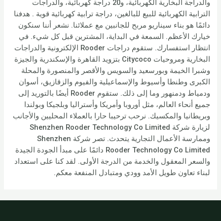
والدراجة البخارية الكهربائية، و20 دراجة كهربائية، والدراجات
الترابية الكهربائية للبيع للبالغين، دراجة ترابية كهربائية قوية . هدفنا
دائمًا هو بناء سيناريو مربح للجانبين مع عملائنا. نشعر أننا سنكون
خيارك الأعظم. السمعة في البداية، المشترين قبل كل شيء. في
انتظار استفسارك. ستقوم دراجات Rooder الإلكترونية والدراجات
البخارية ومروحيات Citycoco بتزويد القاهرة والإسكندرية والجيزة
وشبرا الخيمة وبورسعيد والسويس والأقصر والمنصورة والمحلة
الكبرى وطنطا وأسيوط والإسماعيلية والفيوم والزقازيق، أسوان
ودمياط ودمنهور وما إلى ذلك. ستقوم Rooder أيضًا بالتوريد إلى
جميع أنحاء العالم، مثل أوروبا وأمريكا وأستراليا وبلجيكا وبولندا
وبريطانيا والمكسيك. نرحب ترحيبا حارا بالعملاء المحليين والأجانب
لزيارة شركة Shenzhen Rooder Technology Co Limited
وممارسة الأعمال التجارية يتحدث. تصر شركة Shenzhen
Rooder Technology Co Limited دائمًا على مبدأ الجودة الجيدة
والسعر المعقول والخدمة من الدرجة الأولى. لقد كنا على استعداد
لبناء تعاون طويل الأمد وودي ومتبادل المنفعة معكم.