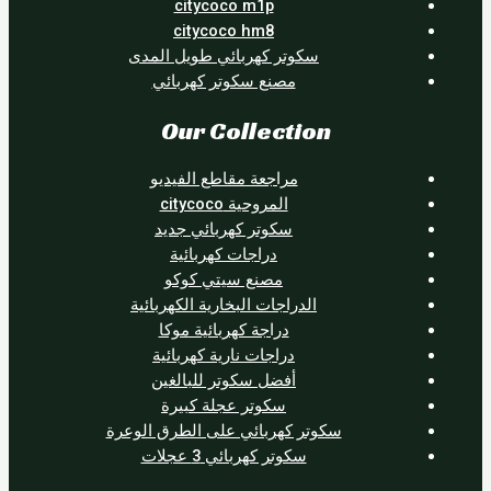
citycoco m1p
citycoco hm8
سكوتر كهربائي طويل المدى
مصنع سكوتر كهربائي
Our Collection
مراجعة مقاطع الفيديو
المروحية citycoco
سكوتر كهربائي جديد
دراجات كهربائية
مصنع سيتي كوكو
الدراجات البخارية الكهربائية
دراجة كهربائية موكا
دراجات نارية كهربائية
أفضل سكوتر للبالغين
سكوتر عجلة كبيرة
سكوتر كهربائي على الطرق الوعرة
سكوتر كهربائي 3 عجلات