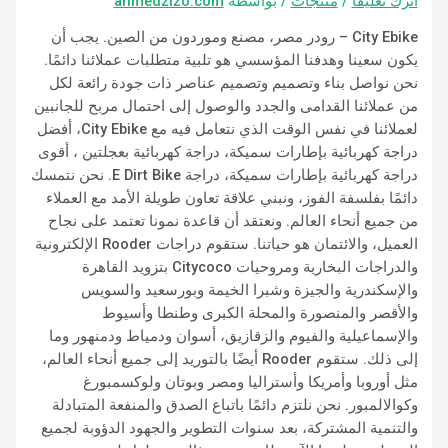
يقاً
/
منتجات
/ بواسطة
ahmedzizo.com
City Ebike – رودر مصر، مصنع وموردون من الصين. يجب أن
ينا وهدفنا المؤسسي هو تلبية متطلبات عملائنا دائمًا.
اصل بناء وتصميم وتصميم عناصر ذات جودة رائعة لكل
ئنا القدامى والجدد والوصول إلى احتمال مربح للجانبين
لعملائنا في نفس الوقت الذي نتعامل فيه مع City Ebike، أفضل
هربائية بإطارات سميكة، دراجة كهربائية بعجلتين ، أقوى
دراجة كهربائية بإطارات سميكة، دراجة E Dirt Bike. نحن نتمسك
بفلسفة الفوز، ونبني علاقة تعاون طويلة الأمد مع العملاء
 أنحاء العالم. ونعتقد أن قاعدة نمونا تعتمد على نجاح
العميل، والائتمان هو حياتنا. ستقوم دراجات Rooder الإلكترونية
والدراجات البخارية ومروحيات Citycoco بتزويد القاهرة
ندرية والجيزة وشبرا الخيمة وبورسعيد والسويس
ر والمنصورة والمحلة الكبرى وطنطا وأسيوط
عيلية والفيوم والزقازيق، أسوان ودمياط ودمنهور وما
إلى ذلك. ستقوم Rooder أيضًا بالتوريد إلى جميع أنحاء العالم،
وبا وأمريكا وأستراليا ومصر وبوتان ولوكسمبورغ
مبور. نحن نلتزم دائمًا باتباع الصدق والمنفعة المتبادلة
ة المشتركة، بعد سنوات التطوير والجهود الدؤوبة لجميع