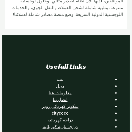
ن، لديها الآن نظام تصدير مثالي، وحلول لوجستية
 وتلبية شاملة لشحن العملاء، والنقل الجوي، والخدمات
ية الدولية السريعة. وضع منصة مصادر شاملة لعملائنا!
Usefull Links
بيت
محل
معلومات عنا
اتصل بنا
سكوتر كهربائي رودر
citycoco
دراجة كهربائية
دراجة نارية كهربائية