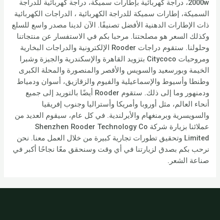
2000w، دراجة كهربائية بإطارات سميكة، دراجة كهربائية للدراجة
السميكة، إطارات سميكة للدراجة الكهربائية ، الدراجات الكهربائية
ذات الإطارات الدهنية الأفضل تصنيفًا. الآن لدينا مصدر واسع للسلع
وكذلك السعر هو مصلحتنا. مرحبا بكم في الاستفسار عن منتجاتنا
وحلولنا. ستقوم دراجات Rooder الإلكترونية والدراجات البخارية
ومروحيات Citycoco بتزويد القاهرة والإسكندرية والجيزة وشبرا
الخيمة وبورسعيد والسويس والأقصر والمنصورة والمحلة الكبرى
وطنطا وأسيوط والإسماعيلية والفيوم والزقازيق، أسوان ودمياط
ودمنهور وما إلى ذلك. ستقوم Rooder أيضًا بالتوريد إلى جميع
أنحاء العالم، مثل أوروبا وأمريكا وأستراليا وجنوب إفريقيا
والسويسرية وبرمنغهام والأيرلندية. في كل عام، سيقوم العديد من
عملائنا بزيارة شركة Shenzhen Rooder Technology Co
Limited وتحقيق تطورات تجارية كبيرة من خلال العمل معنا. نحن
نرحب بكم بصدق لزيارتنا في أي وقت وسنحقق معًا نجاحًا أكبر في
صناعة الشعر.