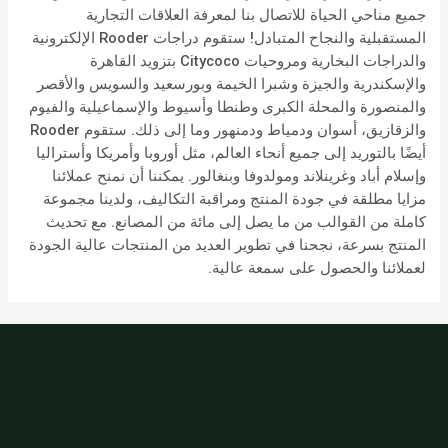
جميع مناحي الحياة للاتصال بنا لمعرفة العلاقات التجارية
المستقبلية والنجاح المتبادل! ستقوم دراجات Rooder الإلكترونية
والدراجات البخارية ومروحيات Citycoco بتزويد القاهرة
والإسكندرية والجيزة وشبرا الخيمة وبورسعيد والسويس والأقصر
والمنصورة والمحلة الكبرى وطنطا وأسيوط والإسماعيلية والفيوم
والزقازيق، أسوان ودمياط ودمنهور وما إلى ذلك. ستقوم Rooder
أيضًا بالتوريد إلى جميع أنحاء العالم، مثل أوروبا وأمريكا وأستراليا
وإسلام أباد وغرينلاند ومولدوفا وبنغالور. يمكننا أن نمنح عملائنا
مزايا مطلقة في جودة المنتج ومراقبة التكاليف، ولدينا مجموعة
كاملة من القوالب من ما يصل إلى مائة من المصانع. مع تحديث
المنتج بسرعة، نجحنا في تطوير العديد من المنتجات عالية الجودة
لعملائنا والحصول على سمعة عالية.