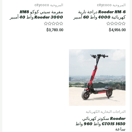
المروحية citycoco
المروحية citycoco
Rooder HM-6 دراجة نارية
مفرمة سيتي كوكو HM8
كهربائية 4000 واط 60 أمبير
Rooder 3000 واط 40 أمبير
R
R
$
3,783.00
$
4,956.00
a
a
t
t
e
e
d
d
0
0
o
o
u
u
t
t
o
o
f
f
5
5
الدراجات البخارية الكهربائية
Rooder سكوتر كهربائي
GT01S 1650 واط 960 واط
ساعة