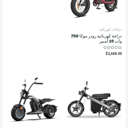
دراجات كهربائية
دراجة كهربائية رودر موكا 750
وات 35 أمبير
R
$
2,668.00
a
t
e
d
0
o
u
t
o
f
5