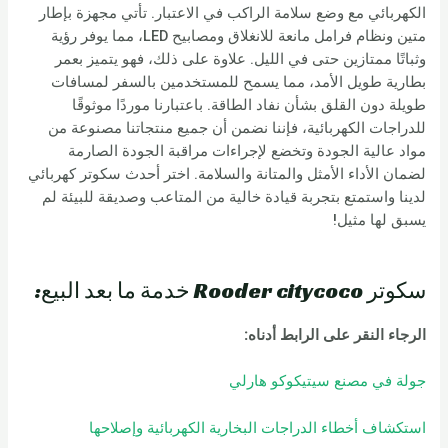
الكهربائي مع وضع سلامة الراكب في الاعتبار. تأتي مجهزة بإطار
متين ونظام فرامل مانعة للانغلاق ومصابيح LED، مما يوفر رؤية
وثباتًا ممتازين حتى في الليل. علاوة على ذلك، فهو يتميز بعمر
بطارية طويل الأمد، مما يسمح للمستخدمين بالسفر لمسافات
طويلة دون القلق بشأن نفاد الطاقة. باعتبارنا موردًا موثوقًا
للدراجات الكهربائية، فإننا نضمن أن جميع منتجاتنا مصنوعة من
مواد عالية الجودة وتخضع لإجراءات مراقبة الجودة الصارمة
لضمان الأداء الأمثل والمتانة والسلامة. اختر أحدث سكوتر كهربائي
لدينا واستمتع بتجربة قيادة خالية من المتاعب وصديقة للبيئة لم
يسبق لها مثيل!
سكوتر Rooder citycoco خدمة ما بعد البيع:
الرجاء النقر على الرابط أدناه:
جولة في مصنع سيتيكوكو هارلي
استكشاف أخطاء الدراجات البخارية الكهربائية وإصلاحها