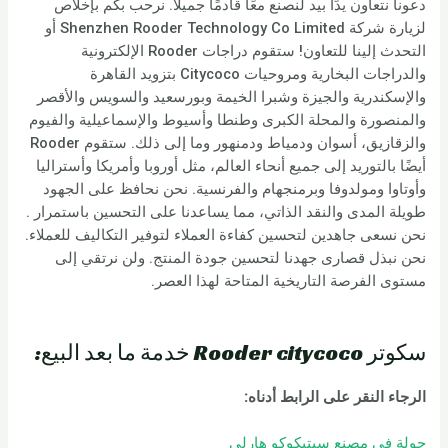
دعونا نتعاون يدًا بيد لنصنع معًا قادمًا جميلًا. نرحب بكم بإخلاص
لزيارة شركة Shenzhen Rooder Technology Co Limited أو
التحدث إلينا للتعاون! ستقوم دراجات Rooder الإلكترونية
والدراجات البخارية ومروحيات Citycoco بتزويد القاهرة
والإسكندرية والجيزة وشبرا الخيمة وبورسعيد والسويس والأقصر
والمنصورة والمحلة الكبرى وطنطا وأسيوط والإسماعيلية والفيوم
والزقازيق، أسوان ودمياط ودمنهور وما إلى ذلك. ستقوم Rooder
أيضًا بالتوريد إلى جميع أنحاء العالم، مثل أوروبا وأمريكا وأستراليا
وأوتاوا ومولدوفا وبرمنجهام والفرنسية. نحن نحافظ على الجهود
طويلة المدى والنقد الذاتي، مما يساعدنا على التحسين باستمرار .
نحن نسعى جاهدين لتحسين كفاءة العملاء لتوفير التكاليف للعملاء.
نحن نبذل قصارى جهدنا لتحسين جودة المنتج. ولن نرتقي إلى
مستوى الفرصة التاريخية المتاحة لهذا العصر.
سكوتر Rooder citycoco خدمة ما بعد البيع:
الرجاء النقر على الرابط أدناه:
جولة في مصنع سيتيكوكو هارلي