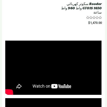
Rooder سكوتر كهربائي
GT01S 1650 واط 960 واط
ساعة
R
$
1,470.00
a
t
e
d
0
o
u
t
o
f
5