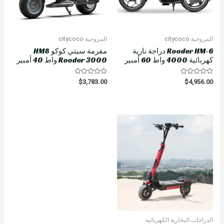
المروحية citycoco
المروحية citycoco
Rooder HM-6 دراجة نارية
مفرمة سيتي كوكو HM8
كهربائية 4000 واط 60 أمبير
Rooder 3000 واط 40 أمبير
R
R
$
3,783.00
$
4,956.00
a
a
t
t
e
e
d
d
0
0
o
o
u
u
t
t
o
o
f
f
5
5
الدراجات البخارية الكهربائية