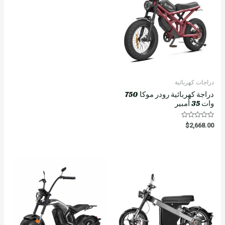
دراجات كهربائية
دراجة كهربائية رودر موكا 750
وات 35 أمبير
R
$
2,668.00
a
t
e
d
0
o
u
t
o
f
5