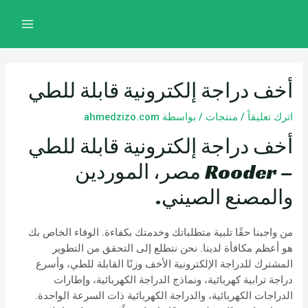
خطي
تصفّح
MAIN
لى
المقالات
MENU
لمحتوى
أخف دراجة إلكترونية قابلة للطي
اترك تعليقاً
/
منتجات
/ بواسطة
ahmedzizo.com
أخف دراجة إلكترونية قابلة للطي
– Rooder مصر، الموردين
والمصنع الصيني.
من واجبنا حقًا تلبية متطلباتك وخدمتك بكفاءة. الوفاء الخاص بك
هو أعظم مكافأة لدينا. نحن نتطلع إلى التحقق من التطوير
المشترك للدراجة الإلكترونية الأخف وزنًا القابلة للطي، وأسرع
دراجة ترابية كهربائية، ونماذج الدراجة الكهربائية، وإطارات
الدراجات الكهربائية، والدراجة الكهربائية ذات السرعة الواحدة.