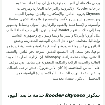
يرجى ملاحظة أن العينات متوفرة قبل أن نبدأ عملنا. ستقوم
دراجات Rooder الإلكترونية والدراجات البخارية ومروحيات
Citycoco بتزويد القاهرة والإسكندرية والجيزة وشبرا الخيمة
وبورسعيد والسويس والأقصر والمنصورة والمحلة الكبرى وطنطا
وأسيوط والإسماعيلية والفيوم والزقازيق، أسوان ودمياط ودمنهور
وما إلى ذلك. ستقوم Rooder أيضًا بالتوريد إلى جميع أنحاء العالم،
مثل أوروبا وأمريكا وأستراليا وبنما وسوانزي وجمهورية التشيك
وإيطاليا. منظمتنا. تقع داخل المدن الوطنية الحضارية، ويتمتع
الزائرون بها بسهولة شديدة، وبأوضاع جغرافية واقتصادية فريدة من
نوعها. نحن نسعى إلى التصنيع الدقيق الموجه نحو الناس، والعصف
الذهني، وبناء منظمة رائعة. hilosophy. إن الإدارة الصارمة للجودة
العالية والخدمة الرائعة والتكلفة المعقولة في ميانمار هي موقفنا
على أساس المنافسة. إذا كان الأمر ضروريًا، فنحن نرحب باتصالك
بنا عبر صفحة الويب الخاصة بنا أو الاستشارة الهاتفية، فمن
المحتمل أن نكون سعداء بخدمتك.
سكوتر Rooder citycoco خدمة ما بعد البيع: