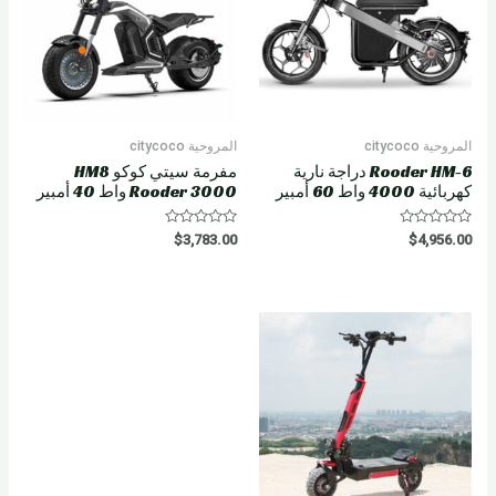
المروحية citycoco
المروحية citycoco
Rooder HM-6 دراجة نارية
مفرمة سيتي كوكو HM8
كهربائية 4000 واط 60 أمبير
Rooder 3000 واط 40 أمبير
R
R
$
3,783.00
$
4,956.00
a
a
t
t
e
e
d
d
0
0
o
o
u
u
t
t
o
o
f
f
5
5