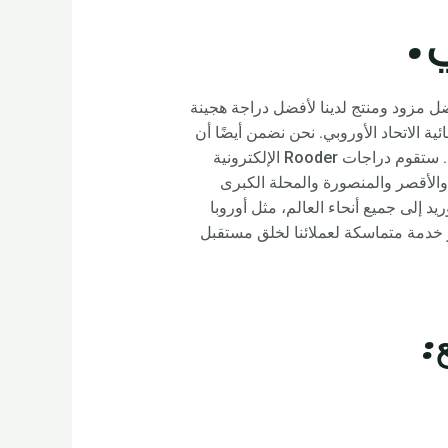
.
ضل مزود ومنتج لدينا لأفضل دراجة هجينة
ية الاتحاد الأوروبي. نحن نضمن أيضًا أن
اختيارك سيتم بأعلى مستويات الجودة والموثوقية. فضلا لا تتردد للتواصل معنا للحصول على المزيد من المعلومات. ستقوم دراجات Rooder الإلكترونية
عيد والسويس والأقصر والمنصورة والمحلة الكبرى
فيوم والزقازيق، أسوان ودمياط ودمنهور وما إلى ذلك. ستقوم Rooder أيضًا بالتوريد إلى جميع أنحاء العالم، مثل أوروبا
ر خدمة متماسكة لعملائنا لخلق مستقبل