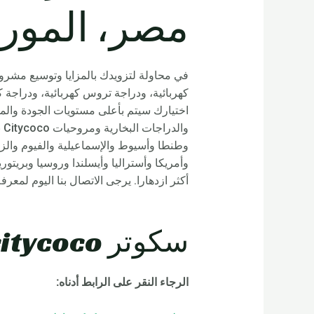
مصر، المورد
في محاولة لتزويدك بالمزايا وتوسيع مشروع
كهربائية، ودراجة تروس كهربائية، ودراجة كه
وا
وأمريكا وأستراليا وأيسلندا وروسيا وبريتو
أكثر ازدهارا. يرجى الاتصال بنا اليوم لمعرف
سكوتر Rooder citycoco خدمة ما بعد البيع:
الرجاء النقر على الرابط أدناه: