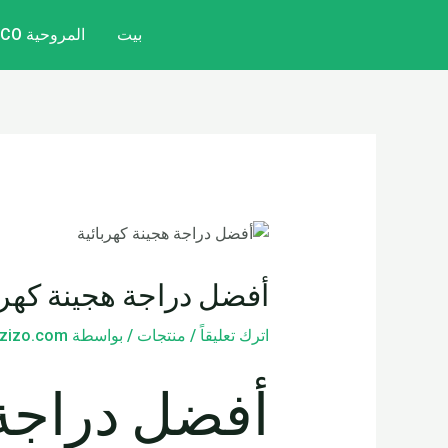
خطي
تصفّح
بيت
المروحية CITYCOCO
لى
المقالات
لمحتوى
أفضل دراجة هجينة كهرب
اترك تعليقاً
/
منتجات
/ بواسطة
zizo.com