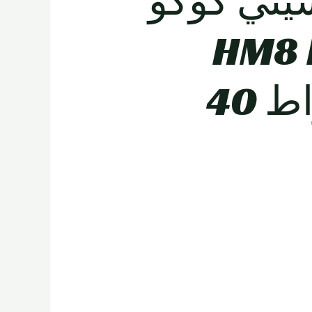
يتي كوكو
HM8 
3000 واط 40