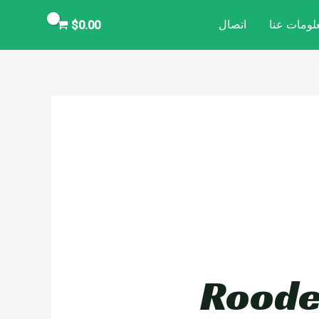
لومات عنا
اتصال
$
0.00
راجة هجينة كهربائية – Rooder