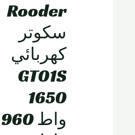
Rooder
سكوتر
كهربائي
GT01S
1650
واط 960