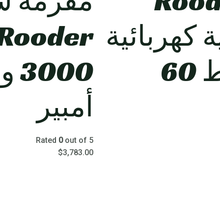
Rood
مفرمة س
ة كهربائية
Rooder
4000 واط 60
أمبير
Rated
0
out of 5
$
3,783.00