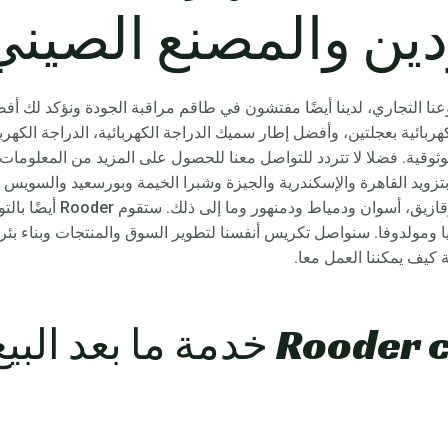
ين والمصنع الصيني
نا التجاري، لدينا أيضًا مفتشون في طاقم مراقبة الجودة ونؤكد لك أف
ربائية بعجلتين، وأفضل إطار سميك الدراجة الكهربائية، الدراجة الكهربائ
لدراجات البخارية ومروحيات Citycoco بتزويد القاهرة والإسكندرية والجيزة وشبرا الخيمة وبورس
وطنطا وأسيوط والإسماعيلية وال
ريا ومولدوفا. سنواصل تكريس أنفسنا لتطوير السوق والمنتجات وبناء بئ
ة كيف يمكننا العمل معا.