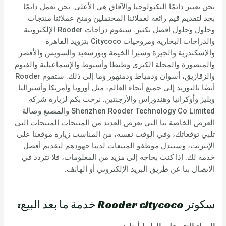
نحن نعتبر دائمًا التكنولوجيا والآفاق هي الأعلى. نحن نعمل دائمًا
بجد لتقديم قيم رائعة لعملائنا المحتملين ومنح عملائنا منتجات
وحلول وحلول أفضل بكثير. ستقوم دراجات Rooder الإلكترونية
والدراجات البخارية ومروحيات Citycoco بتزويد القاهرة
والإسكندرية والجيزة وشبرا الخيمة وبورسعيد والسويس والأقصر
والمنصورة والمحلة الكبرى وطنطا وأسيوط والإسماعيلية والفيوم
والزقازيق، أسوان ودمياط ودمنهور وما إلى ذلك. ستقوم Rooder
أيضًا بالتوريد إلى جميع أنحاء العالم، مثل أوروبا وأمريكا وأستراليا
وبليز وأوكرانيا وهندوراس والأرجنتين. نرحب بكم لزيارة شركة
Shenzhen Rooder Technology Co Limited والمصنع وصالة
العرض الخاصة بنا التي تعرض العديد من المنتجات المنتجات التي
تلبي توقعاتك، وفي الوقت نفسه، من المناسب زيارة موقعنا على
الإنترنت، وسيبذل موظفو المبيعات لدينا جهودهم لتقديم أفضل
خدمة لك. إذا كنت بحاجة إلى مزيد من المعلومات، فلا تتردد في
الاتصال بنا عن طريق البريد الإلكتروني أو الهاتف.
سكوتر Rooder citycoco خدمة ما بعد البيع: