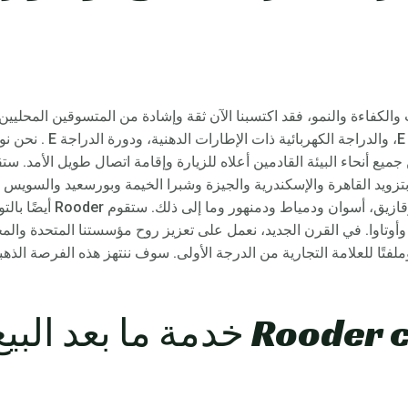
الحركة الكهربائية، والدراج
لدراجات البخارية ومروحيات Citycoco بتزويد القاهرة والإسكندرية والجيزة وشبرا الخيمة وبورس
وطنطا وأسيوط والإسماعيلية وال
وأوتاوا. في القرن الجديد، نعمل على تعزيز روح مؤسستنا المتحدة والمجته
وملفتًا للعلامة التجارية من الدرجة الأولى. سوف ننتهز هذه الفرصة ال