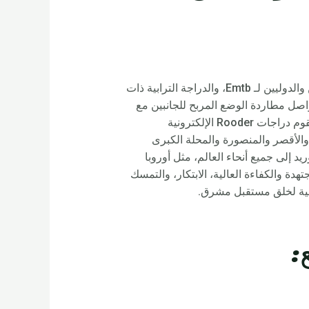
من خلال التمسك بنظرية الجودة والخدمات والكفاءة والنمو، فقد اكتسبنا الآن ثقة وإشادة من المتسوقين المحليين والدوليين لـ Emtb، والدراجة الترابية ذات
ة الترابية E Bikes، والدراجة الكهربائية ذات الإطارات الدهنية، ودورة الدراجة E . نحن نواصل مطاردة الوضع المربح للجانبين مع
عملائنا. نحن نرحب ترحيبا حارا بالعملاء من جميع أنحاء البيئة القادمين أعلاه للزيارة وإقامة اتصال طويل الأمد. ستقوم دراجات Rooder الإلكترونية
عيد والسويس والأقصر والمنصورة والمحلة الكبرى
فيوم والزقازيق، أسوان ودمياط ودمنهور وما إلى ذلك. ستقوم Rooder أيضًا بالتوريد إلى جميع أنحاء العالم، مثل أوروبا
دة والكفاءة العالية، الابتكار، والتمسك
ذهبية لخلق مستقبل مشرق.