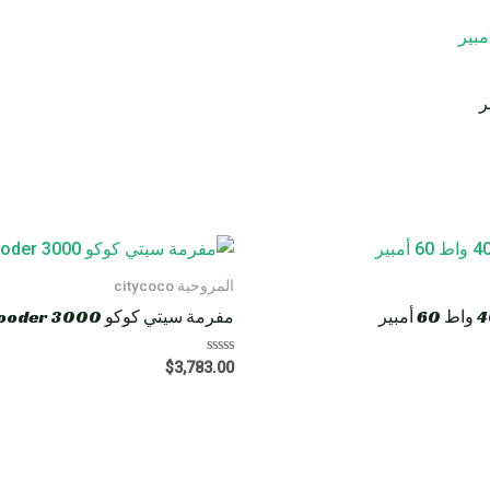
المروحية citycoco
مفرمة سيتي كوكو HM8 Rooder 3000 واط 40 أمبير
R
$
3,783.00
a
t
e
d
0
o
u
t