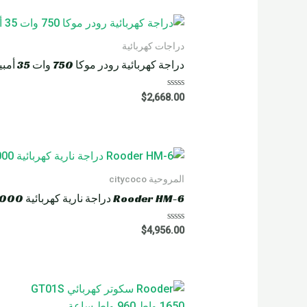
دراجات كهربائية
دراجة كهربائية رودر موكا 750 وات 35 أمبير
R
$
2,668.00
a
t
e
d
0
o
u
t
o
المروحية citycoco
f
5
Rooder HM-6 دراجة نارية كهربائية 4000 واط 60 أمبير
R
$
4,956.00
a
t
e
d
0
o
u
t