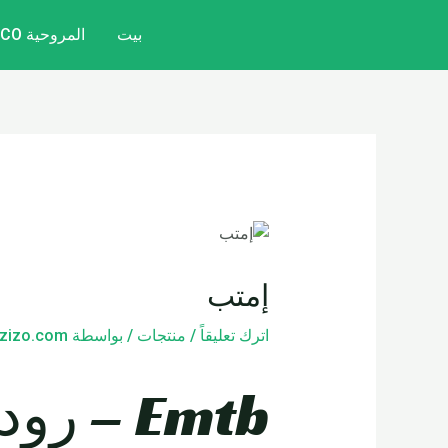
خطي
تصفّح
بيت
المروحية CITYCOCO
لى
المقالات
لمحتوى
إمتب
اترك تعليقاً
/
منتجات
/ بواسطة
zizo.com
Emtb –