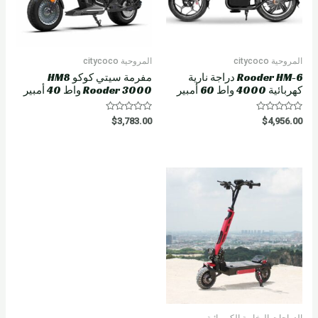
المروحية citycoco
المروحية citycoco
Rooder HM-6 دراجة نارية
مفرمة سيتي كوكو HM8
كهربائية 4000 واط 60 أمبير
Rooder 3000 واط 40 أمبير
R
R
$
3,783.00
$
4,956.00
a
a
t
t
e
e
d
d
0
0
o
o
u
u
t
t
o
o
f
f
5
5
الدراجات البخارية الكهربائية