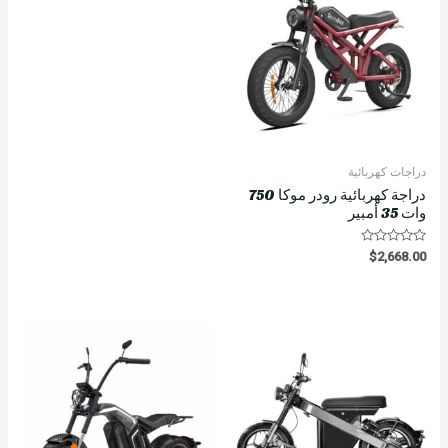
دراجات كهربائية
دراجة كهربائية رودر موكا 750
وات 35 أمبير
R
$
2,668.00
a
t
e
d
0
o
u
t
o
f
5