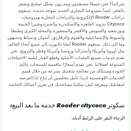
شركتنا؟ نحن جميعًا مستعدون ومدربون بشكل صحيح ونشعر
بالفخر. لنبدأ مشروعنا التجاري الجديد بموجة جديدة. ستقوم
دراجات Rooder الإلكترونية والدراجات البخارية ومروحيات
Citycoco بتزويد القاهرة والإسكندرية والجيزة وشبرا الخيمة
وبورسعيد والسويس والأقصر والمنصورة والمحلة الكبرى وطنطا
وأسيوط والإسماعيلية والفيوم والزقازيق، أسوان ودمياط ودمنهور
وما إلى ذلك. ستقوم Rooder أيضًا بالتوريد إلى جميع أنحاء العالم،
مثل أوروبا وأمريكا وأستراليا وروسيا وأمريكا وقطر والنرويج. نحن
نقدم خدمات تصنيع المعدات الأصلية وقطع الغيار لتلبية الاحتياجات
المتنوعة لعملائنا. نحن نقدم أسعارًا تنافسية للمنتجات عالية
الجودة وسنتأكد من معالجة شحنتك بسرعة من خلال قسم
الخدمات اللوجستية لدينا. نأمل مخلصين أن تتاح لنا الفرصة
لمقابلتك ومعرفة كيف يمكننا مساعدتك في تعزيز أعمالك الخاصة.
سكوتر Rooder citycoco خدمة ما بعد البيع:
الرجاء النقر على الرابط أدناه: