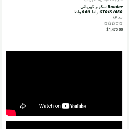
Rooder سكوتر كهربائي
GT01S 1650 واط 960 واط
ساعة
R
$
1,470.00
a
t
e
d
0
o
u
t
o
f
5