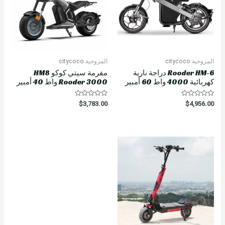
المروحية citycoco
المروحية citycoco
Rooder HM-6 دراجة نارية
مفرمة سيتي كوكو HM8
كهربائية 4000 واط 60 أمبير
Rooder 3000 واط 40 أمبير
R
R
$
3,783.00
$
4,956.00
a
a
t
t
e
e
d
d
0
0
o
o
u
u
t
t
o
o
f
f
5
5