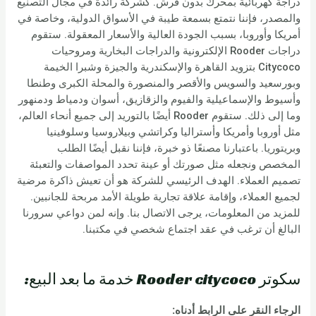
دراجة كهربائية بمحرك بدون فرش. كشركة رائدة في مجال التصنيع
والمصدر، فإننا نتمتع بسمعة طيبة في الأسواق الدولية، وخاصة في
أمريكا وأوروبا، بسبب الجودة العالية والأسعار المعقولة. ستقوم
دراجات Rooder الإلكترونية والدراجات البخارية ومروحيات
Citycoco بتزويد القاهرة والإسكندرية والجيزة وشبرا الخيمة
وبورسعيد والسويس والأقصر والمنصورة والمحلة الكبرى وطنطا
وأسيوط والإسماعيلية والفيوم والزقازيق، أسوان ودمياط ودمنهور
وما إلى ذلك. ستقوم Rooder أيضًا بالتوريد إلى جميع أنحاء العالم،
مثل أوروبا وأمريكا وأستراليا وكراتشي وبيلاروسيا وسلوفينيا
وبريتوريا. باعتبارنا مصنعًا ذو خبرة، فإننا نقبل أيضًا الطلب
المخصص ونجعله مثل صورتك أو عينة تحدد المواصفات والتعبئة
تصميم العملاء. الهدف الرئيسي للشركة هو أن تعيش ذاكرة مرضية
لجميع العملاء، وإقامة علاقة تجارية طويلة الأمد مربحة للجانبين.
للمزيد من المعلومات، يرجى الاتصال بنا. وإنه لمن دواعي سرورنا
البالغ أن ترغب في عقد اجتماع شخصي في مكتبنا.
سكوتر Rooder citycoco خدمة ما بعد البيع:
الرجاء النقر على الرابط أدناه: