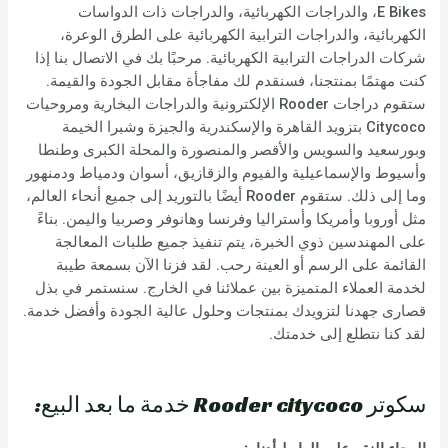
E Bikes، والدراجات الكهربائية، والدراجات ذات الدواسات
الكهربائية، والدراجات الترابية الكهربائية على الطرق الوعرة،
شركات الدراجات الترابية الكهربائية. مرحبًا بك في الاتصال بنا إذا
كنت مهتمًا بمنتجنا، فسنقدم لك مفاجأة مقابل الجودة والقيمة.
ستقوم دراجات Rooder الإلكترونية والدراجات البخارية ومروحيات
Citycoco بتزويد القاهرة والإسكندرية والجيزة وشبرا الخيمة
وبورسعيد والسويس والأقصر والمنصورة والمحلة الكبرى وطنطا
وأسيوط والإسماعيلية والفيوم والزقازيق، أسوان ودمياط ودمنهور
وما إلى ذلك. ستقوم Rooder أيضًا بالتوريد إلى جميع أنحاء العالم،
مثل أوروبا وأمريكا وأستراليا وفرنسا وهانوفر وصربيا واليمن. بناءً
على المهندسين ذوي الخبرة، يتم تنفيذ جميع طلبات المعالجة
القائمة على الرسم أو العينة رحب. لقد فزنا الآن بسمعة طيبة
لخدمة العملاء المتميزة بين عملائنا في الخارج. سنستمر في بذل
قصارى جهدنا لتزويدك بمنتجات وحلول عالية الجودة وأفضل خدمة.
لقد كنا نتطلع إلى خدمتك.
سكوتر Rooder citycoco خدمة ما بعد البيع: