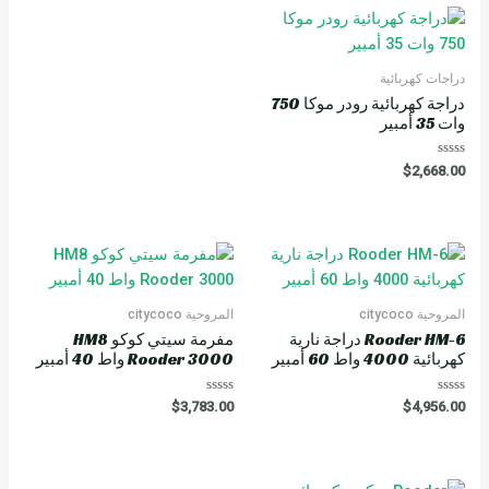
دراجات كهربائية
دراجة كهربائية رودر موكا 750
وات 35 أمبير
R
$
2,668.00
a
t
e
d
0
o
u
t
o
f
5
المروحية citycoco
المروحية citycoco
Rooder HM-6 دراجة نارية
مفرمة سيتي كوكو HM8
كهربائية 4000 واط 60 أمبير
Rooder 3000 واط 40 أمبير
R
R
$
3,783.00
$
4,956.00
a
a
t
t
e
e
d
d
0
0
o
o