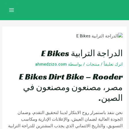
خطي
تصفّح
MAIN
لى
المقالات
MENU
لمحتوى
الدراجة الترابية E Bikes
اترك تعليقاً
/
منتجات
/ بواسطة
ahmedzizo.com
E Bikes Dirt Bike – Rooder
مصر، مصنعون ومصنعون في
الصين.
نحن ننفذ باستمرار روح الابتكار لدينا لتحقيق التقدم، وضمان
الجودة العالية لضمان العيش، والإعلانات الإدارية ومكاسب
التسويق، والتاريخ الائتماني الذي يجذب المشترين للدراجة الترابية