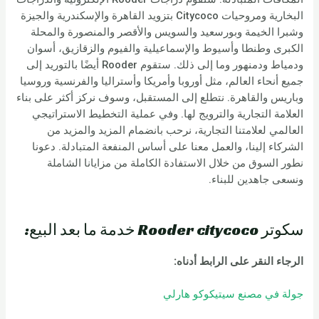
البخارية ومروحيات Citycoco بتزويد القاهرة والإسكندرية والجيزة
وشبرا الخيمة وبورسعيد والسويس والأقصر والمنصورة والمحلة
الكبرى وطنطا وأسيوط والإسماعيلية والفيوم والزقازيق، أسوان
ودمياط ودمنهور وما إلى ذلك. ستقوم Rooder أيضًا بالتوريد إلى
جميع أنحاء العالم، مثل أوروبا وأمريكا وأستراليا والفرنسية وروسيا
وباريس والقاهرة. نتطلع إلى المستقبل، وسوف نركز أكثر على بناء
العلامة التجارية والترويج لها. وفي عملية التخطيط الاستراتيجي
العالمي لعلامتنا التجارية، نرحب بانضمام المزيد والمزيد من
الشركاء إلينا، والعمل معنا على أساس المنفعة المتبادلة. دعونا
نطور السوق من خلال الاستفادة الكاملة من مزايانا الشاملة
ونسعى جاهدين للبناء.
سكوتر Rooder citycoco خدمة ما بعد البيع:
الرجاء النقر على الرابط أدناه:
جولة في مصنع سيتيكوكو هارلي