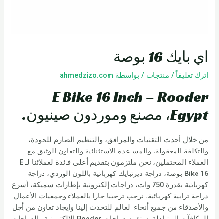
اي بايك 16 بوصة
اترك تعليقاً
/
منتجات
/ بواسطة
ahmedzizo.com
E Bike 16 Inch – Rooder
Egypt، مصنع وموردون صينيون.
من خلال أحدث التقنيات والمرافق، والتنظيم الصارم للجودة،
والتكلفة المعقولة، والمساعدة الاستثنائية والتعاون الوثيق مع
العملاء المحتملين، نحن ملتزمون بتقديم أعلى فائدة لعملائنا لـ E
Bike 16 بوصة، دراجة ديرتبايك كهربائية باللون الوردي، دراجة
كهربائية بقدرة 750 وات، دراجات إلكترونية بإطارات سميكة، أسرع
دراجة ترابية كهربائية. نرحب ترحيبا حارا بالعملاء وجمعيات الأعمال
والأصدقاء من جميع أنحاء العالم للتحدث إلينا وإيجاد تعاون من أجل
المكافآت المتبادلة. ستقوم دراجات Rooder الإلكترونية والدراجات