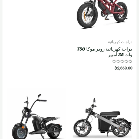
دراجات كهربائية
دراجة كهربائية رودر موكا 750
وات 35 أمبير
R
$
2,668.00
a
t
e
d
0
o
u
t
o
f
5