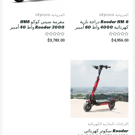
المروحية citycoco
المروحية citycoco
Rooder HM-6 دراجة نارية
مفرمة سيتي كوكو HM8
كهربائية 4000 واط 60 أمبير
Rooder 3000 واط 40 أمبير
R
R
$
3,783.00
$
4,956.00
a
a
t
t
e
e
d
d
0
0
o
o
u
u
t
t
o
o
f
f
5
5
الدراجات البخارية الكهربائية
Rooder سكوتر كهربائي