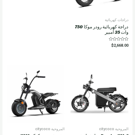
دراجات كهربائية
دراجة كهربائية رودر موكا 750
وات 35 أمبير
R
$
2,668.00
a
t
e
d
0
o
u
t
o
f
5
المروحية citycoco
المروحية citycoco