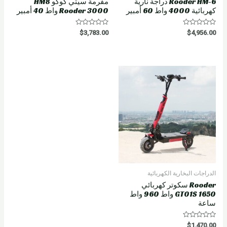
Rooder HM-6 دراجة نارية
مفرمة سيتي كوكو HM8
كهربائية 4000 واط 60 أمبير
Rooder 3000 واط 40 أمبير
R
R
$
3,783.00
$
4,956.00
a
a
t
t
e
e
d
d
0
0
o
o
u
u
t
t
o
o
f
f
5
5
الدراجات البخارية الكهربائية
Rooder سكوتر كهربائي
GT01S 1650 واط 960 واط
ساعة
R
$
1,470.00