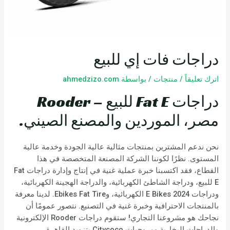
دراجات فات إي للبيع
اترك تعليقاً
/
منتجات
/ بواسطة
ahmedzizo.com
دراجات Fat E للبيع – Rooder
مصر، الموردين والمصنع الصيني.
نحن ندعم المشترين بمنتجات مثالية عالية الجودة وخدمة عالية
المستوى. نظرًا لكوننا الشركة المصنعة المتخصصة في هذا
القطاع، فقد اكتسبنا خبرة عملية غنية في إنتاج وإدارة دراجات Fat
E للبيع، ودراجة الشاطئ الكهربائية، والدراجة الهجينة الكهربائية،
ودراجات E Bikes 2024 الكهربائية، وEbikes Fat Tire. لدينا معرفة
بالمنتجات الاحترافية وخبرة غنية في التصنيع. نتصور عمومًا أن
نجاحك هو مشروعنا التجاري! ستقوم دراجات Rooder الإلكترونية
والدراجات البخارية ومروحيات Citycoco بتزويد القاهرة