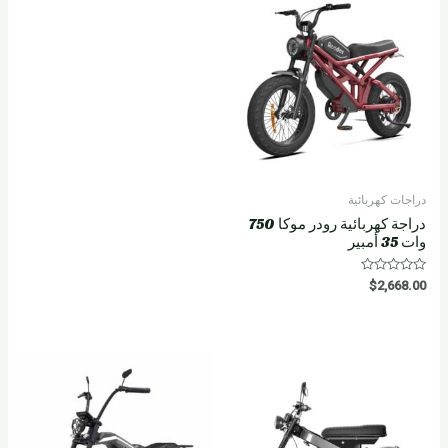
دراجات كهربائية
دراجة كهربائية رودر موكا 750
وات 35 أمبير
R
$
2,668.00
a
t
e
d
0
o
u
t
o
f
5