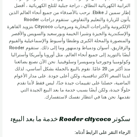
الترابية الكهربائية النطاق ، دراجة جبلية للثلج الكهربائية ، أفضل
إطار سمين لـ Ebike. نرحب بالأصدقاء من جميع أنحاء العالم الذين
يأتون للزيارة والتعليم والتفاوض. ستقوم دراجات Rooder
الإلكترونية والدراجات البخارية ومروحيات Citycoco بتزويد القاهرة
والإسكندرية والجيزة وشبرا الخيمة وبورسعيد والسويس والأقصر
والمنصورة والمحلة الكبرى وطنطا وأسيوط والإسماعيلية والفيوم
والزقازيق، أسوان ودمياط ودمنهور وما إلى ذلك. ستقوم Rooder
أيضًا بالتوريد إلى جميع أنحاء العالم، مثل أوروبا وأمريكا وأستراليا
وكولومبيا وجورجيا وسويسرا وسلوفينيا. نحن الآن نصنع بضائعنا
منذ أكثر من 20 عامًا. نقوم بالبيع بالجملة بشكل أساسي، لذلك
لدينا السعر الأكثر تنافسية، ولكن أعلى جودة. على مدار الأعوام
الماضية، حصلنا على تقييمات جيدة جدًا، ليس فقط لأننا نقدم
حلولًا جيدة، ولكن أيضًا بسبب خدمة ما بعد البيع الجيدة التي
نقدمها. نحن هنا في انتظار نفسك لاستفسارك.
سكوتر Rooder citycoco خدمة ما بعد البيع:
الرجاء النقر على الرابط أدناه: