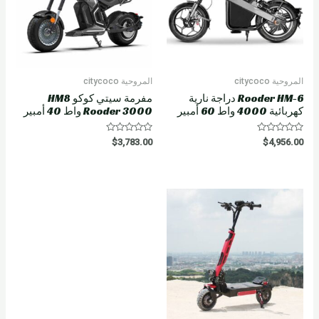
المروحية citycoco
المروحية citycoco
Rooder HM-6 دراجة نارية
مفرمة سيتي كوكو HM8
كهربائية 4000 واط 60 أمبير
Rooder 3000 واط 40 أمبير
R
R
$
3,783.00
$
4,956.00
a
a
t
t
e
e
d
d
0
0
o
o
u
u
t
t
o
o
f
f
5
5