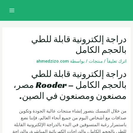
خطي
تصفّح
MAIN
لى
المقالات
MENU
لمحتوى
دراجة إلكترونية قابلة للطي
بالحجم الكامل
اترك تعليقاً
/
منتجات
/ بواسطة
ahmedzizo.com
دراجة إلكترونية قابلة للطي
بالحجم الكامل – Rooder مصر،
مصنعون ومصنعون في الصين.
من خلال التمسك بتصور إنشاء منتجات عالية الجودة وتكوين
صداقات مع أشخاص اليوم من جميع أنحاء العالم، فإننا نضع
باستمرار رغبة المتسوقين في البدء بالدراجة الإلكترونية القابلة
للطي بالحجم الكامل، والدراجات الكهربائية المباشرة، والدراجة