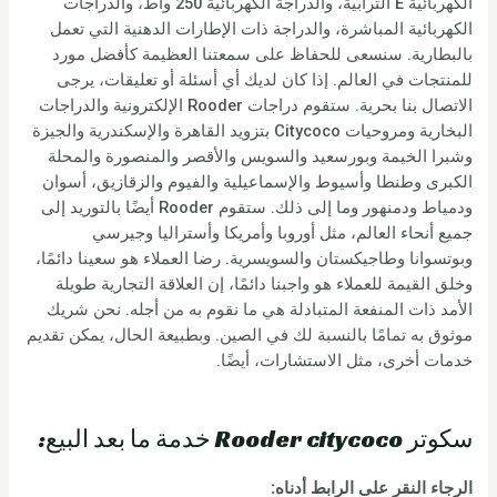
الكهربائية E الترابية، والدراجة الكهربائية 250 واط، والدراجات
الكهربائية المباشرة، والدراجة ذات الإطارات الدهنية التي تعمل
بالبطارية. سنسعى للحفاظ على سمعتنا العظيمة كأفضل مورد
للمنتجات في العالم. إذا كان لديك أي أسئلة أو تعليقات، يرجى
الاتصال بنا بحرية. ستقوم دراجات Rooder الإلكترونية والدراجات
البخارية ومروحيات Citycoco بتزويد القاهرة والإسكندرية والجيزة
وشبرا الخيمة وبورسعيد والسويس والأقصر والمنصورة والمحلة
الكبرى وطنطا وأسيوط والإسماعيلية والفيوم والزقازيق، أسوان
ودمياط ودمنهور وما إلى ذلك. ستقوم Rooder أيضًا بالتوريد إلى
جميع أنحاء العالم، مثل أوروبا وأمريكا وأستراليا وجيرسي
وبوتسوانا وطاجيكستان والسويسرية. رضا العملاء هو سعينا دائمًا،
وخلق القيمة للعملاء هو واجبنا دائمًا، إن العلاقة التجارية طويلة
الأمد ذات المنفعة المتبادلة هي ما نقوم به من أجله. نحن شريك
موثوق به تمامًا بالنسبة لك في الصين. وبطبيعة الحال، يمكن تقديم
خدمات أخرى، مثل الاستشارات، أيضًا.
سكوتر Rooder citycoco خدمة ما بعد البيع:
الرجاء النقر على الرابط أدناه: