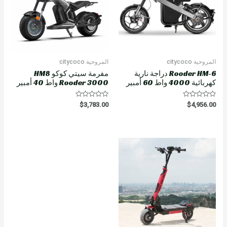
المروحية citycoco
المروحية citycoco
Rooder HM-6 دراجة نارية
مفرمة سيتي كوكو HM8
كهربائية 4000 واط 60 أمبير
Rooder 3000 واط 40 أمبير
R
R
$
3,783.00
$
4,956.00
a
a
t
t
e
e
d
d
0
0
o
o
u
u
t
t
o
o
f
f
5
5