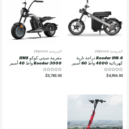
o
f
5
المروحية citycoco
المروحية citycoco
Rooder HM-6 دراجة نارية
مفرمة سيتي كوكو HM8
كهربائية 4000 واط 60 أمبير
Rooder 3000 واط 40 أمبير
R
R
$
3,783.00
$
4,956.00
a
a
t
t
e
e
d
d
0
0
o
o
u
u
t
t
o
o
f
f
5
5