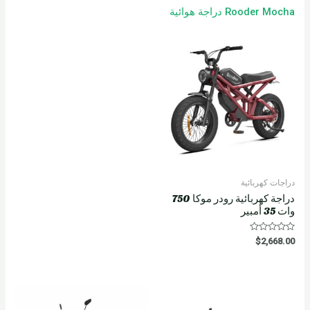
Rooder Mocha دراجة هوائية
دراجات كهربائية
دراجة كهربائية رودر موكا 750
وات 35 أمبير
R
$
2,668.00
a
t
e
d
0
o
u
t