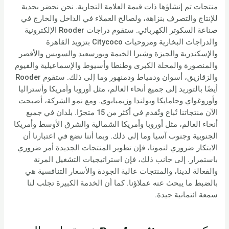
منتجات تم إنشاؤها ذات قيمة العلامة التجارية. نحن نحضر بجدية
للإنتاج والتصرف بنزاهة، ولصالح العملاء في الداخل والخارج في
صناعة السكوتر الكهربائي. ستقوم دراجات Rooder الإلكترونية
والدراجات البخارية ومروحيات Citycoco بتزويد القاهرة
والإسكندرية والجيزة وشبرا الخيمة وبورسعيد والسويس والأقصر
والمنصورة والمحلة الكبرى وطنطا وأسيوط والإسماعيلية والفيوم
والزقازيق، أسوان ودمياط ودمنهور وما إلى ذلك. ستقوم Rooder
أيضًا بالتوريد إلى جميع أنحاء العالم، مثل أوروبا وأمريكا وأستراليا
وأوروغواي وجامايكا وبولندا وزيمبابوي. ومع نمو الشركة، أصبحت
الآن منتجاتنا تُباع وتُقدم في أكثر من 15 متجرًا. بلدان في جميع
أنحاء العالم، مثل أوروبا وأمريكا الشمالية والشرق الأوسط وأمريكا
الجنوبية وجنوب آسيا وما إلى ذلك. وبما أننا نضع في اعتبارنا أن
الابتكار ضروري لنمونا، فإن تطوير المنتجات الجديدة أمر ضروري
باستمرار. إلى جانب ذلك، فإن استراتيجيات التشغيل المرنة
والفعالة لدينا، والمنتجات عالية الجودة والأسعار التنافسية هي
بالضبط ما يبحث عنه عملاؤنا. كما أن الخدمة الكبيرة تجلب لنا
سمعة ائتمانية جيدة.