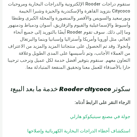
ستقوم دراجات Rooder الإلكترونية والدراجات البخارية ومروحيات
Citycoco بتزويد القاهرة والإسكندرية والجيزة وشبرا الخيمة
وبورسعيد والسويس والأقصر والمنصورة والمحلة الكبرى وطنطا
وأسيوط والإسماعيلية والفيوم والزقازيق، أسوان ودمياط ودمنهور
وما إلى ذلك. سوف تقوم Rooder أيضًا بالتوريد إلى جميع أنحاء
العالم، مثل أوروبا وأمريكا وأستراليا وإسبانيا وبنما والبرتغال
وأنجولا. وقد تم الحصول على منتجاتنا المزيد والمزيد من الاعتراف
من العملاء الأجانب، وتم تأسيسها على المدى الطويل وعلاقة
التعاون معهم. سنقوم بتوفير أفضل خدمة لكل عميل ونرحب ترحيبا
حارا بالأصدقاء للعمل معنا وتحقيق المنفعة المتبادلة معا.
سكوتر Rooder citycoco خدمة ما بعد البيع:
الرجاء النقر على الرابط أدناه:
جولة في مصنع سيتيكوكو هارلي
استكشاف أخطاء الدراجات البخارية الكهربائية وإصلاحها