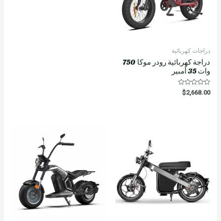
دراجات كهربائية
دراجة كهربائية رودر موكا 750
وات 35 أمبير
R
$
2,668.00
a
t
e
d
0
o
u
t
o
f
5