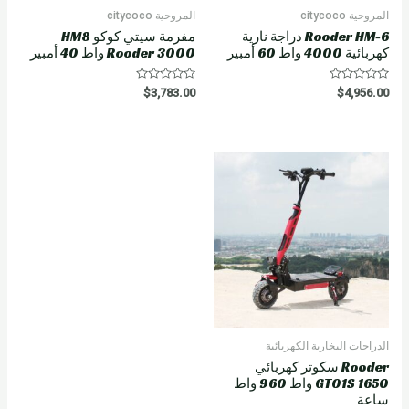
المروحية citycoco
المروحية citycoco
Rooder HM-6 دراجة نارية
مفرمة سيتي كوكو HM8
كهربائية 4000 واط 60 أمبير
Rooder 3000 واط 40 أمبير
R
R
$
3,783.00
$
4,956.00
a
a
t
t
e
e
d
d
0
0
o
o
u
u
t
t
o
o
f
f
5
5
الدراجات البخارية الكهربائية
Rooder سكوتر كهربائي
GT01S 1650 واط 960 واط
ساعة