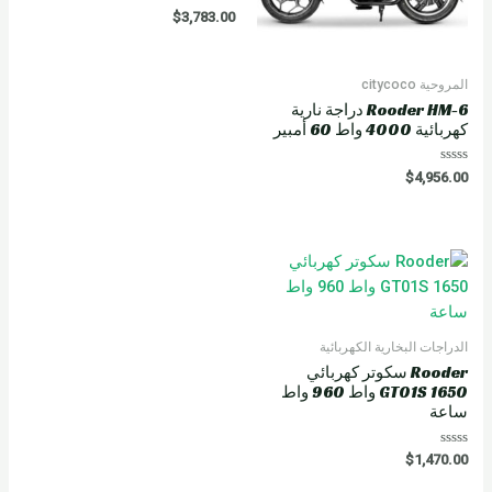
R
$
3,783.00
a
t
e
d
0
المروحية citycoco
o
u
Rooder HM-6 دراجة نارية
t
كهربائية 4000 واط 60 أمبير
o
f
5
R
$
4,956.00
a
t
e
d
0
o
u
t
o
f
5
الدراجات البخارية الكهربائية
Rooder سكوتر كهربائي
GT01S 1650 واط 960 واط
ساعة
R
$
1,470.00
a
t