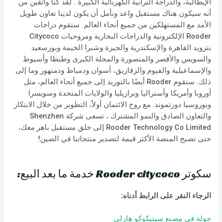
الإيطالية، والدراجة الترابية الكهربائية الكبيرة . لقد كنا واثقين من
أنه سيكون هناك مستقبل واعد ونأمل أن يكون لدينا تعاون طويل
الأمد مع المستهلكين من جميع أنحاء العالم. ستقوم دراجات
Rooder الإلكترونية والدراجات البخارية ومروحيات Citycoco
بتزويد القاهرة والإسكندرية والجيزة وشبرا الخيمة وبورسعيد
والسويس والأقصر والمنصورة والمحلة الكبرى وطنطا وأسيوط
والإسماعيلية والفيوم والزقازيق، أسوان ودمياط ودمنهور وما إلى
ذلك. ستقوم Rooder أيضًا بالتوريد إلى جميع أنحاء العالم، مثل
أوروبا وأمريكا وأستراليا وبرازيليا والولايات المتحدة وسويسرا
وبوروسيا دورتموند. مع روح الائتمان أولاً، التطوير من خلال الابتكار
والتعاون الصادق والنمو المشترك ، تسعى شركة Shenzhen
Rooder Technology Co Limited إلى خلق مستقبل باهر معك،
حتى تصبح المنصة الأكثر قيمة لتصدير منتجاتنا في الصين!
سكوتر Rooder citycoco خدمة ما بعد البيع:
الرجاء النقر على الرابط أدناه:
جولة في مصنع سيتيكوكو هارلي