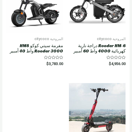
المروحية citycoco
المروحية citycoco
Rooder HM-6 دراجة نارية
مفرمة سيتي كوكو HM8
كهربائية 4000 واط 60 أمبير
Rooder 3000 واط 40 أمبير
R
R
$
3,783.00
$
4,956.00
a
a
t
t
e
e
d
d
0
0
o
o
u
u
t
t
o
o
f
f
5
5