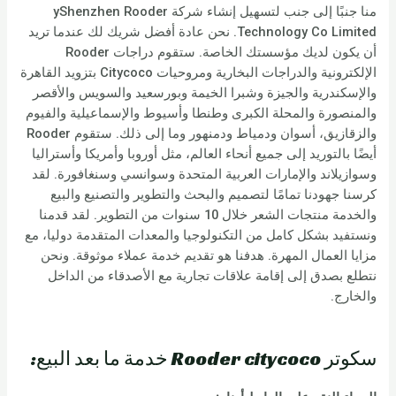
منا جنبًا إلى جنب لتسهيل إنشاء شركة yShenzhen Rooder
Technology Co Limited. نحن عادة أفضل شريك لك عندما تريد
أن يكون لديك مؤسستك الخاصة. ستقوم دراجات Rooder
الإلكترونية والدراجات البخارية ومروحيات Citycoco بتزويد القاهرة
والإسكندرية والجيزة وشبرا الخيمة وبورسعيد والسويس والأقصر
والمنصورة والمحلة الكبرى وطنطا وأسيوط والإسماعيلية والفيوم
والزقازيق، أسوان ودمياط ودمنهور وما إلى ذلك. ستقوم Rooder
أيضًا بالتوريد إلى جميع أنحاء العالم، مثل أوروبا وأمريكا وأستراليا
وسوازيلاند والإمارات العربية المتحدة وسوانسي وسنغافورة. لقد
كرسنا جهودنا تمامًا لتصميم والبحث والتطوير والتصنيع والبيع
والخدمة منتجات الشعر خلال 10 سنوات من التطوير. لقد قدمنا
ونستفيد بشكل كامل من التكنولوجيا والمعدات المتقدمة دوليا، مع
مزايا العمال المهرة. هدفنا هو تقديم خدمة عملاء موثوقة. ونحن
نتطلع بصدق إلى إقامة علاقات تجارية مع الأصدقاء من الداخل
والخارج.
سكوتر Rooder citycoco خدمة ما بعد البيع: