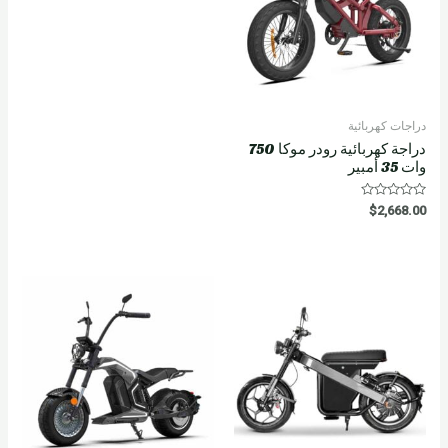
دراجات كهربائية
دراجة كهربائية رودر موكا 750
وات 35 أمبير
R
$
2,668.00
a
t
e
d
0
o
u
t
o
f
5