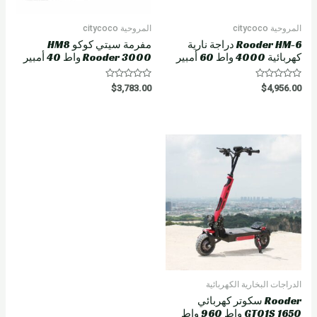
المروحية citycoco
المروحية citycoco
Rooder HM-6 دراجة نارية
مفرمة سيتي كوكو HM8
كهربائية 4000 واط 60 أمبير
Rooder 3000 واط 40 أمبير
R
R
$
3,783.00
$
4,956.00
a
a
t
t
e
e
d
d
0
0
o
o
u
u
t
t
o
o
f
f
5
5
الدراجات البخارية الكهربائية
Rooder سكوتر كهربائي
GT01S 1650 واط 960 واط