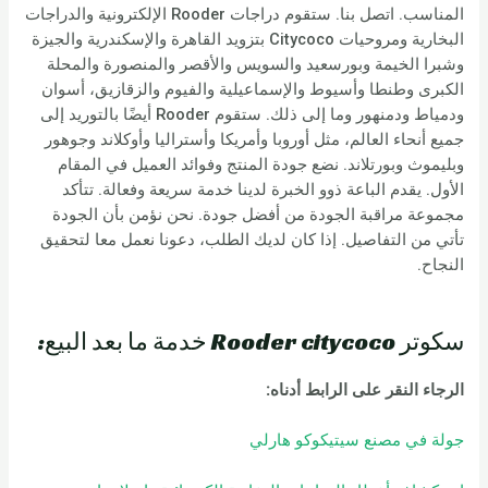
المناسب. اتصل بنا. ستقوم دراجات Rooder الإلكترونية والدراجات
البخارية ومروحيات Citycoco بتزويد القاهرة والإسكندرية والجيزة
وشبرا الخيمة وبورسعيد والسويس والأقصر والمنصورة والمحلة
الكبرى وطنطا وأسيوط والإسماعيلية والفيوم والزقازيق، أسوان
ودمياط ودمنهور وما إلى ذلك. ستقوم Rooder أيضًا بالتوريد إلى
جميع أنحاء العالم، مثل أوروبا وأمريكا وأستراليا وأوكلاند وجوهور
وبليموث وبورتلاند. نضع جودة المنتج وفوائد العميل في المقام
الأول. يقدم الباعة ذوو الخبرة لدينا خدمة سريعة وفعالة. تتأكد
مجموعة مراقبة الجودة من أفضل جودة. نحن نؤمن بأن الجودة
تأتي من التفاصيل. إذا كان لديك الطلب، دعونا نعمل معا لتحقيق
النجاح.
سكوتر Rooder citycoco خدمة ما بعد البيع:
الرجاء النقر على الرابط أدناه:
جولة في مصنع سيتيكوكو هارلي