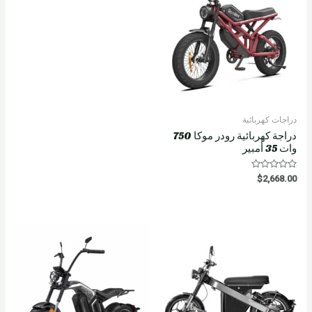
دراجات كهربائية
دراجة كهربائية رودر موكا 750
وات 35 أمبير
R
$
2,668.00
a
t
e
d
0
o
u
t
o
f
5