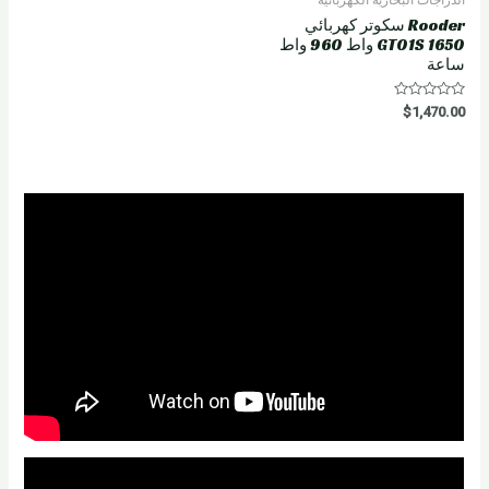
Rooder سكوتر كهربائي
GT01S 1650 واط 960 واط
ساعة
R
$
1,470.00
a
t
e
d
0
o
u
t
o
f
5