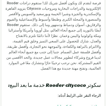
فرصة لنقدم لك ونكون أفضل شريك لك! ستقوم دراجات Rooder
الإلكترونية والدراجات البخارية ومروحيات Citycoco بتزويد القاهرة
والإسكندرية والجيزة وشبرا الخيمة وبورسعيد والسويس والأقصر
والمنصورة والمحلة الكبرى وطنطا وأسيوط والإسماعيلية والفيوم
والزقازيق، أسوان ودمياط ودمنهور وما إلى ذلك. ستقوم Rooder
أيضًا بالتوريد إلى جميع أنحاء العالم، مثل أوروبا وأمريكا وأستراليا
ومكة وكولونيا واليمن وعمان. نظرًا لأننا دائمًا نلتزم بالانفتاح
والعدل، شارك للحصول على السعي التميز وخلق قيم القيمة،
والالتزام بالنزاهة والكفاءة، والموجهة نحو التجارة، وأفضل طريقة،
وأفضل فلسفة عمل الصمام. جنبا إلى جنب مع جميع أنحاء العالم
لدينا فروع وشركاء لتطوير مجالات عمل جديدة، والحد الأقصى من
القيم المشتركة. نحن نرحب ترحيبًا حارًا ونتشارك معًا في الموارد
العالمية، ونفتح مهنة جديدة مع هذا الفصل.
سكوتر Rooder citycoco خدمة ما بعد البيع:
الرجاء النقر على الرابط أدناه: