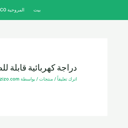
خطي
تصفّح
بيت
المروحية CITYCOCO
لى
المقالات
لمحتوى
دراجة كهربائية قابلة للطي 250
اترك تعليقاً
/
منتجات
/ بواسطة
zizo.com