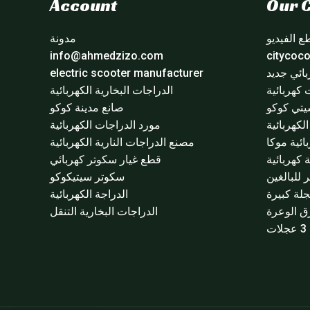
Account
Our C
 الفيديو
مدونة
info@ahmedzizo.com
ائي جديد
electric scooter manufacturer
 كهربائية
الدراجات البخارية الكهربائية
تي كوكو
صانع مدينة كوكو
لكهربائية
مورد الدراجات الكهربائية
ائية موكا
مصنع الدراجات النارية الكهربائية
 كهربائية
قطع غيار سكوتر كهربائي
للبالغين
سكوتر سيتيكوكو
لة كبيرة
الدراجة الكهربائية
ق الوعرة
الدراجات البخارية التنقل
ت