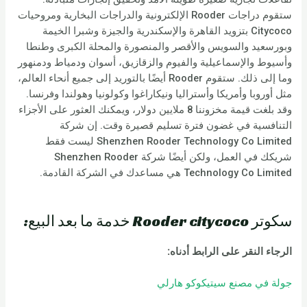
ستقوم دراجات Rooder الإلكترونية والدراجات البخارية ومروحيات
Citycoco بتزويد القاهرة والإسكندرية والجيزة وشبرا الخيمة
وبورسعيد والسويس والأقصر والمنصورة والمحلة الكبرى وطنطا
وأسيوط والإسماعيلية والفيوم والزقازيق، أسوان ودمياط ودمنهور
وما إلى ذلك. ستقوم Rooder أيضًا بالتوريد إلى جميع أنحاء العالم،
مثل أوروبا وأمريكا وأستراليا ونيكاراغوا وكولونيا وهولندا وفرنسا.
وقد بلغت قيمة مخزوننا 8 ملايين دولار، ويمكنك العثور على الأجزاء
التنافسية في غضون فترة تسليم قصيرة وقت. إن شركة
Shenzhen Rooder Technology Co Limited ليست فقط
شريكك في العمل، ولكن أيضًا شركة Shenzhen Rooder
Technology Co Limited هي مساعدك في الشركة القادمة.
سكوتر Rooder citycoco خدمة ما بعد البيع:
الرجاء النقر على الرابط أدناه:
جولة في مصنع سيتيكوكو هارلي