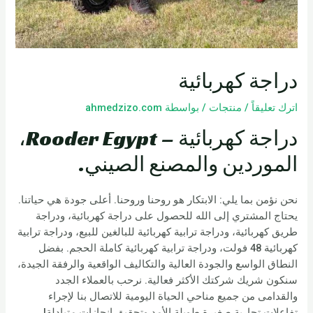
دراجة كهربائية
اترك تعليقاً
/
منتجات
/ بواسطة
ahmedzizo.com
دراجة كهربائية – Rooder Egypt،
الموردين والمصنع الصيني.
نحن نؤمن بما يلي: الابتكار هو روحنا وروحنا. أعلى جودة هي حياتنا.
يحتاج المشتري إلى الله للحصول على دراجة كهربائية، ودراجة
طريق كهربائية، ودراجة ترابية كهربائية للبالغين للبيع، ودراجة ترابية
كهربائية 48 فولت، ودراجة ترابية كهربائية كاملة الحجم. بفضل
النطاق الواسع والجودة العالية والتكاليف الواقعية والرفقة الجيدة،
سنكون شريك شركتك الأكثر فعالية. نرحب بالعملاء الجدد
والقدامى من جميع مناحي الحياة اليومية للاتصال بنا لإجراء
تفاعلات تجارية صغيرة طويلة الأمد وتحقيق إنجازات متبادلة!