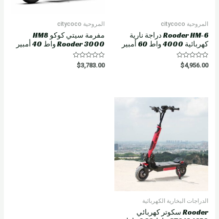
المروحية citycoco
المروحية citycoco
Rooder HM-6 دراجة نارية
مفرمة سيتي كوكو HM8
كهربائية 4000 واط 60 أمبير
Rooder 3000 واط 40 أمبير
R
R
$
3,783.00
$
4,956.00
a
a
t
t
e
e
d
d
0
0
o
o
u
u
t
t
o
o
f
f
5
5
الدراجات البخارية الكهربائية
Rooder سكوتر كهربائي