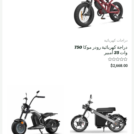
دراجات كهربائية
دراجة كهربائية رودر موكا 750
وات 35 أمبير
R
$
2,668.00
a
t
e
d
0
o
u
t
o
f
5