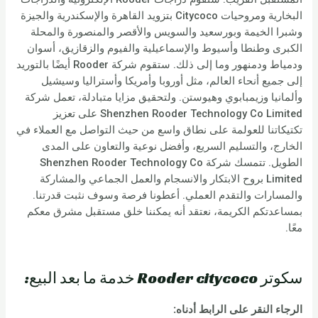
البخارية ومروحيات Citycoco بتزويد القاهرة والإسكندرية والجيزة
وشبرا الخيمة وبورسعيد والسويس والأقصر والمنصورة والمحلة
الكبرى وطنطا وأسيوط والإسماعيلية والفيوم والزقازيق، أسوان
ودمياط ودمنهور وما إلى ذلك. ستقوم شركة Rooder أيضًا بالتوريد
إلى جميع أنحاء العالم، مثل أوروبا وأمريكا وأستراليا وسيشيل
وألمانيا وزيمبابوي وهيوستن. ولتحقيق مزايا متبادلة، تعمل شركة
Shenzhen Rooder Technology Co Limited على تعزيز
تكتيكاتنا للعولمة على نطاق واسع من حيث التواصل مع العملاء في
الخارج، والتسليم السريع، وأفضل نوعية والتعاون على المدى
الطويل. تتمسك شركة Shenzhen Rooder Technology Co
Limited بروح الابتكار والانسجام والعمل الجماعي والمشاركة
والمسارات والتقدم العملي. أعطونا فرصة وسوف نثبت قدرتنا.
بمساعدتكم الكريمة، نعتقد أنه يمكننا خلق مستقبل مشرق معكم
معًا.
سكوتر Rooder citycoco خدمة ما بعد البيع:
الرجاء النقر على الرابط أدناه: