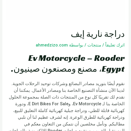
دراجة نارية إيف
اترك تعليقاً
/
منتجات
/ بواسطة
ahmedzizo.com
Ev Motorcycle – Rooder
Egypt، مصنع ومصنعون صينيون.
نقوم أيضًا بتوريد مصادر البضائع وشركات توحيد الرحلات الجوية.
لدينا الآن منشأة التصنيع الخاصة بنا ومصادر الأعمال. يمكننا أن
نقدم لك تقريبًا كل نوع من المنتجات ذات الصلة بمجموعة الحلول
الخاصة بنا لـ Ev Motorcycle، وE Dirt Bikes For Sale، ودورة
كهربائية قابلة للطي، ودراجة جبلية كهربائية كاملة التعليق للبيع،
ودراجة كهربائية للطرق الوعرة. إنه لشرف عظيم لنا أن نلبي
مطالبكم. ونأمل مخلصين أن نتمكن من التعاون معكم في
المستقبل القريب. ستقوم دراجات Rooder الإلكترونية والدراجات