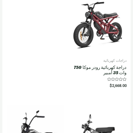
دراجات كهربائية
دراجة كهربائية رودر موكا 750
وات 35 أمبير
R
$
2,668.00
a
t
e
d
0
o
u
t
o
f
5