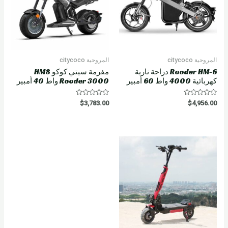
المروحية citycoco
المروحية citycoco
Rooder HM-6 دراجة نارية
مفرمة سيتي كوكو HM8
كهربائية 4000 واط 60 أمبير
Rooder 3000 واط 40 أمبير
R
R
$
3,783.00
$
4,956.00
a
a
t
t
e
e
d
d
0
0
o
o
u
u
t
t
o
o
f
f
5
5