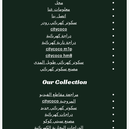
محل
معلومات عنا
اتصل بنا
سكوتر كهربائي رودر
citycoco
دراجة كهربائية
دراجة نارية كهربائية
citycoco m1p
citycoco hm8
سكوتر كهربائي طويل المدى
مصنع سكوتر كهربائي
Our Collection
مراجعة مقاطع الفيديو
المروحية citycoco
سكوتر كهربائي جديد
دراجات كهربائية
مصنع سيتي كوكو
الدراجات البخارية الكهربائية