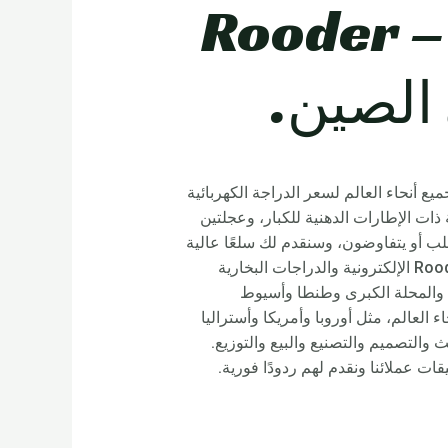
سعر الدراجة الكهربائية الدهون – Rooder
الصين.
يع أنحاء العالم لسعر الدراجة الكهربائية
ة 30 ميلاً في الساعة، والدراجة الكهربائية ذات الإطارات الدهنية للكبار، وعجلتين
تطلب أو يتفاوضون، وسنقدم لك سلعًا عالية
الجودة بالإضافة إلى المساعدة الأكثر حماسة، ونتطلع إلى الأمام في تسجيل المغادرة وتعاونك. ستقوم دراجات Rooder الإلكترونية والدراجات البخارية
نصورة والمحلة الكبرى وطنطا وأسيوط
ى ذلك. ستقوم Rooder أيضًا بالتوريد إلى جميع أنحاء العالم، مثل أوروبا وأمريكا وأستراليا
التصميم والتصنيع والبيع والتوزيع.
قات عملائنا ونقدم لهم ردودًا فورية.