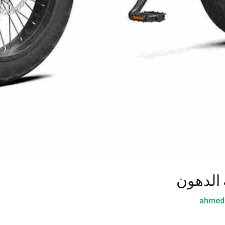
 الدهون
ahmed