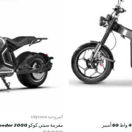
المروحية citycoco
مفرمة سيتي كوكو HM8 Rooder 3000 واط 40 أمبير