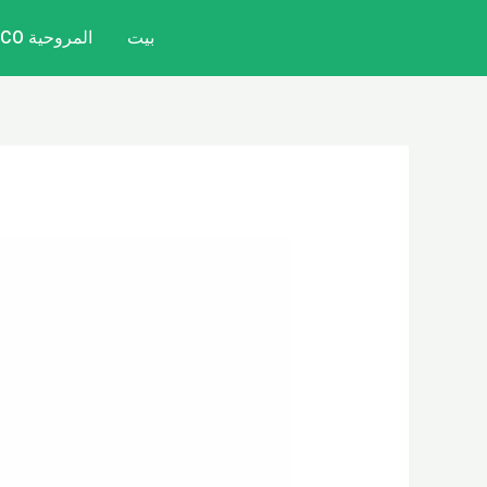
خطي
تصفّح
بيت
المروحية CITYCOCO
لى
المقالات
لمحتوى