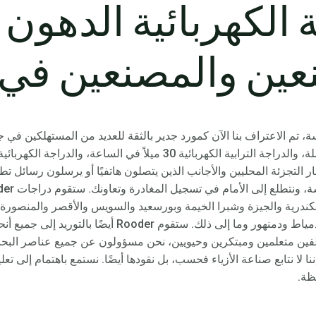
عين والمصنعين في 
، تم الاعتراف بنا الآن كمورد جدير بالثقة للعديد من المستهلكين في جم
السميكة، والدراجة الكهربائية الكبيرة بالجملة، والدراجة الترابية الكهربائي
تجار التجزئة المحليين والأجانب الذين يتصلون هاتفيًا أو يرسلون رسائل 
يد القاهرة والإسكندرية والجيزة وشبرا الخيمة وبورسعيد والسويس والأقصر والم
والإسماعيلية والفيوم والزقازيق، أسوان ودمياط ودمنهور وما إل
وظفين متعلمين ومبتكرين وحيويين، نحن مسؤولون عن جميع عناصر البحث و
لا نتابع صناعة الأزياء فحسب، بل نقودها أيضًا. نستمع باهتمام إلى تعلي
ظة.