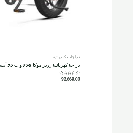
دراجات كهربائية
دراجة كهربائية رودر موكا 750 وات 35 أمبير
R
$
2,668.00
a
t
e
d
0
o
u
t
o
f
5