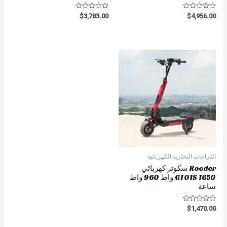
R
R
$
3,783.00
$
4,956.00
a
a
t
t
e
e
d
d
0
0
o
o
u
u
t
t
o
o
f
f
5
5
الدراجات البخارية الكهربائية
Rooder سكوتر كهربائي
GT01S 1650 واط 960 واط
ساعة
R
$
1,470.00
a
t
e