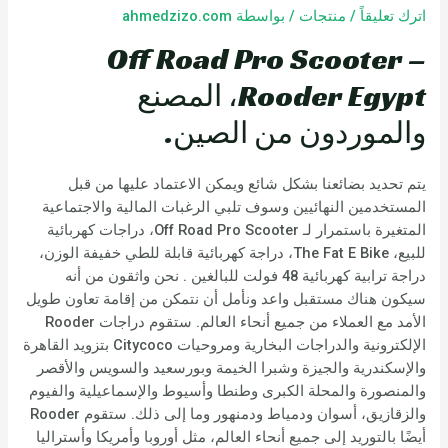
اترك تعليقاً
/
منتجات
/ بواسطة
ahmedzizo.com
Off Road Pro Scooter –
Rooder Egypt، المصنع
والموردون من الصين.
يتم تحديد بضائعنا بشكل شائع ويمكن الاعتماد عليها من قبل
المستخدمين النهائيين وسوف تلبي الرغبات المالية والاجتماعية
المتغيرة باستمرار لـ Off Road Pro Scooter، دراجات كهربائية
للبيع، The Fat E Bike، دراجة كهربائية قابلة للطي خفيفة الوزن،
دراجة ترابية كهربائية 48 فولت للبالغين . نحن واثقون من أنه
سيكون هناك مستقبل واعد ونأمل أن نتمكن من إقامة تعاون طويل
الأمد مع العملاء من جميع أنحاء العالم. ستقوم دراجات Rooder
الإلكترونية والدراجات البخارية ومروحيات Citycoco بتزويد القاهرة
والإسكندرية والجيزة وشبرا الخيمة وبورسعيد والسويس والأقصر
والمنصورة والمحلة الكبرى وطنطا وأسيوط والإسماعيلية والفيوم
والزقازيق، أسوان ودمياط ودمنهور وما إلى ذلك. ستقوم Rooder
أيضًا بالتوريد إلى جميع أنحاء العالم، مثل أوروبا وأمريكا وأستراليا