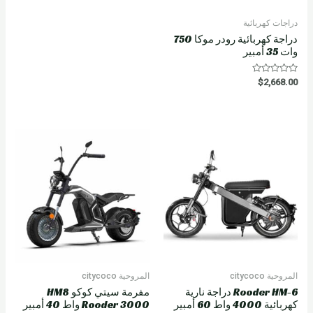
دراجات كهربائية
دراجة كهربائية رودر موكا 750
وات 35 أمبير
R
$
2,668.00
a
t
e
d
0
o
u
t
o
f
5
المروحية citycoco
المروحية citycoco
Rooder HM-6 دراجة نارية
مفرمة سيتي كوكو HM8
كهربائية 4000 واط 60 أمبير
Rooder 3000 واط 40 أمبير